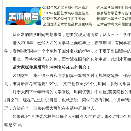
·
2012年艺术留学招生信息总汇
·
艺术留学法国学时短
·
2012年全国艺术高校招生信息
·
俄罗斯留学艺术专业
·
2012年艺术特长生招生专题
·
德国艺术留学相关优
·
全国优秀艺术学校品牌形象联展
·
艺术留学意大利需预
从正常的留学时间规划来看，想要实现无缝衔接，从大三下半学年
进入2018年，已然大四的同学马上面临毕业，春节期间，有同学
学，看到同班同学一个个拿到了国外名校的offer，才下定了出国留学
那么，即将大四毕业的你，面对近在眼前的18年申请，此刻才开始
请大家抓住最后可能冲刺名校offer的机会！
谈到这里，我不得不再和同学们算一算留学时间规划这笔账：作品集
间，准备语言考试需要2-3个月，文书创作至少1个月时间，多数同学
对于大四下半年申请的同学来说，时间优势并不明显(英美院校的申
2月之间。现在马上进入3月份，也就是说，同学们还有7到11个月申请
理，方法得当，仍然有很大可能在申请中赶超他人。
如果说4个月逆袭名校并非每个人都能企及的神话，那么7到11个
喘息空间。