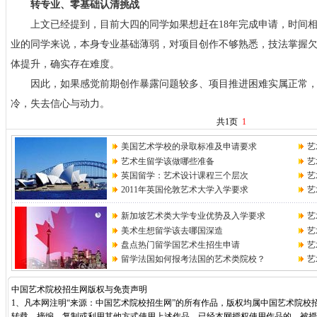
转专业、零基础认清挑战
上文已经提到，目前大四的同学如果想赶在18年完成申请，时间相
业的同学来说，本身专业基础薄弱，对项目创作不够熟悉，技法掌握
体提升，确实存在难度。
因此，如果感觉前期创作暴露问题较多、项目推进困难实属正常，
冷，失去信心与动力。
共1页
1
美国艺术学校的录取标准及申请要求
艺
艺术生留学该做哪些准备
艺
英国留学：艺术设计课程三个层次
艺
2011年英国伦敦艺术大学入学要求
艺
新加坡艺术类大学专业优势及入学要求
艺
美术生想留学该去哪国深造
艺
盘点热门留学国艺术生招生申请
艺
留学法国如何报考法国的艺术类院校？
艺
中国艺术院校招生网版权与免责声明
1、凡本网注明“来源：中国艺术院校招生网”的所有作品，版权均属中国艺术院校
转载、摘编、复制或利用其他方式使用上述作品。已经本网授权使用作品的，被授