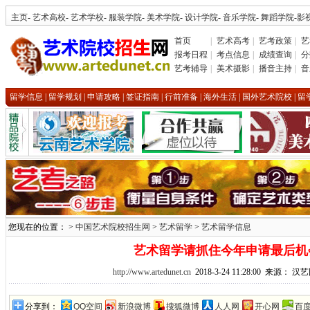
主页
-
艺术高校
-
艺术学校
-
服装学院
-
美术学院
-
设计学院
-
音乐学院
-
舞蹈学院
-
影
首页
|
艺术高考
|
艺考政策
|
艺
报考日程
|
考点信息
|
成绩查询
|
分
艺考辅导
|
美术摄影
|
播音主持
|
音
留学信息
|
留学规划
|
申请攻略
|
签证指南
|
行前准备
|
海外生活
|
国外艺术院校
|
留
您现在的位置： >
中国艺术院校招生网
>
艺术留学
>
艺术留学信息
艺术留学请抓住今年申请最后机
http://www.artedunet.cn
2018-3-24 11:28:00 来源：
分享到：
QQ空间
新浪微博
搜狐微博
人人网
开心网
百