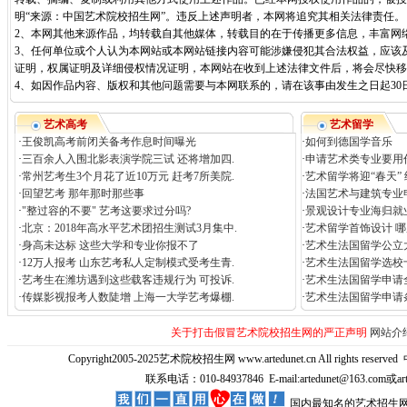
明“来源：中国艺术院校招生网”。违反上述声明者，本网将追究其相关法律责任。
2、本网其他来源作品，均转载自其他媒体，转载目的在于传播更多信息，丰富网
3、任何单位或个人认为本网站或本网站链接内容可能涉嫌侵犯其合法权益，应该
证明，权属证明及详细侵权情况证明，本网站在收到上述法律文件后，将会尽快移
4、如因作品内容、版权和其他问题需要与本网联系的，请在该事由发生之日起30日内进行
艺术高考
艺术留学
·
王俊凯高考前闭关备考作息时间曝光
·
如何到德国学音乐
·
三百余人入围北影表演学院三试 还将增加四.
·
申请艺术类专业要用作
·
常州艺考生3个月花了近10万元 赶考7所美院.
·
艺术留学将迎“春天”
·
回望艺考 那年那时那些事
·
法国艺术与建筑专业
·
"整过容的不要" 艺考这要求过分吗?
·
景观设计专业海归就
·
北京：2018年高水平艺术团招生测试3月集中.
·
艺术留学首饰设计 
·
身高未达标 这些大学和专业你报不了
·
艺术生法国留学公立
·
12万人报考 山东艺考私人定制模式受考生青.
·
艺术生法国留学选校
·
艺考生在潍坊遇到这些载客违规行为 可投诉.
·
艺术生法国留学申请
·
传媒影视报考人数陡增 上海一大学艺考爆棚.
·
艺术生法国留学申请
关于打击假冒艺术院校招生网的严正声明
网站介
Copyright2005-2025艺术院校招生网 www.artedunet.cn All rights reserved
联系电话：010-84937846 E-mail:artedunet@163.com或
国内最知名的艺术招生网