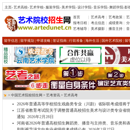
主页
-
艺术高校
-
艺术学校
-
服装学院
-
美术学院
-
设计学院
-
音乐学院
-
舞蹈学院
-
影
首页
|
艺术高考
|
艺考政策
|
艺
报考日程
|
考点信息
|
成绩查询
|
分
艺考辅导
|
美术摄影
|
播音主持
|
音
留学信息
|
留学规划
|
申请攻略
|
签证指南
|
行前准备
|
海外生活
|
国外艺术院校
|
留
>
中国艺术院校招生网
>
艺考资讯
>
艺术高考
2026年普通高等学校招生戏曲类专业（川剧）省际联考成绩将于
江苏省教育考试院关于调整普通高校招生美术与设计类专业省
通知
2026年2月28日
河南省2026年普通高校招生舞蹈类、播音与主持类、音乐类和
剧影视导演方向专业省级统考成绩公布
2026年2月27日