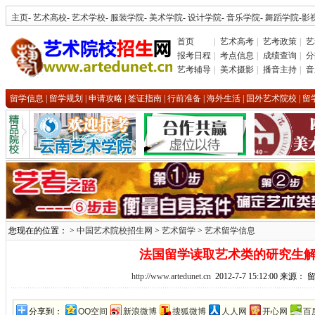
主页
-
艺术高校
-
艺术学校
-
服装学院
-
美术学院
-
设计学院
-
音乐学院
-
舞蹈学院
-
影
首页
|
艺术高考
|
艺考政策
|
艺
报考日程
|
考点信息
|
成绩查询
|
分
艺考辅导
|
美术摄影
|
播音主持
|
音
留学信息
|
留学规划
|
申请攻略
|
签证指南
|
行前准备
|
海外生活
|
国外艺术院校
|
留
您现在的位置： >
中国艺术院校招生网
>
艺术留学
>
艺术留学信息
法国留学读取艺术类的研究生
http://www.artedunet.cn
2012-7-7 15:12:00 来源： 
分享到：
QQ空间
新浪微博
搜狐微博
人人网
开心网
百