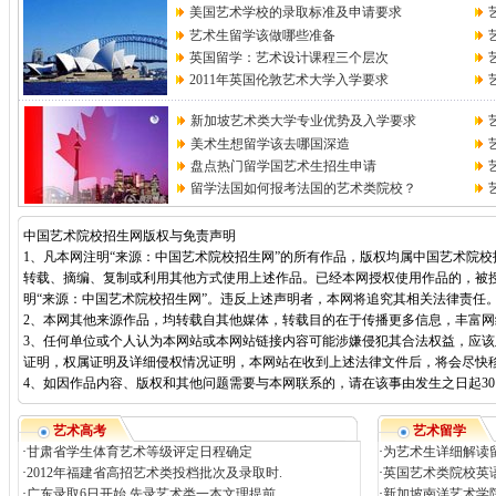
美国艺术学校的录取标准及申请要求
艺术生留学该做哪些准备
英国留学：艺术设计课程三个层次
2011年英国伦敦艺术大学入学要求
新加坡艺术类大学专业优势及入学要求
美术生想留学该去哪国深造
盘点热门留学国艺术生招生申请
留学法国如何报考法国的艺术类院校？
中国艺术院校招生网版权与免责声明
1、凡本网注明“来源：中国艺术院校招生网”的所有作品，版权均属中国艺术院
转载、摘编、复制或利用其他方式使用上述作品。已经本网授权使用作品的，被
明“来源：中国艺术院校招生网”。违反上述声明者，本网将追究其相关法律责任
2、本网其他来源作品，均转载自其他媒体，转载目的在于传播更多信息，丰富
3、任何单位或个人认为本网站或本网站链接内容可能涉嫌侵犯其合法权益，应
证明，权属证明及详细侵权情况证明，本网站在收到上述法律文件后，将会尽快
4、如因作品内容、版权和其他问题需要与本网联系的，请在该事由发生之日起30日内进
艺术高考
艺术留学
·
甘肃省学生体育艺术等级评定日程确定
·
为艺术生详细解读
·
2012年福建省高招艺术类投档批次及录取时.
·
英国艺术类院校英语
·
广东录取6日开始 先录艺术类一本文理提前.
·
新加坡南洋艺术学