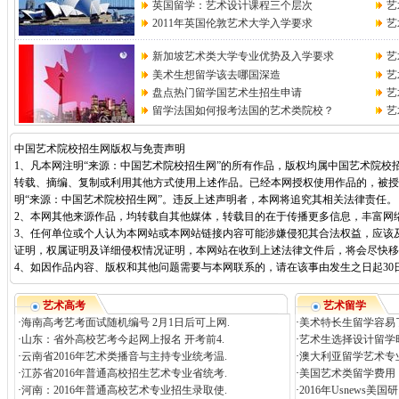
英国留学：艺术设计课程三个层次
艺
2011年英国伦敦艺术大学入学要求
艺
新加坡艺术类大学专业优势及入学要求
艺
美术生想留学该去哪国深造
艺
盘点热门留学国艺术生招生申请
艺
留学法国如何报考法国的艺术类院校？
艺
中国艺术院校招生网版权与免责声明
1、凡本网注明“来源：中国艺术院校招生网”的所有作品，版权均属中国艺术院校
转载、摘编、复制或利用其他方式使用上述作品。已经本网授权使用作品的，被授
明“来源：中国艺术院校招生网”。违反上述声明者，本网将追究其相关法律责任。
2、本网其他来源作品，均转载自其他媒体，转载目的在于传播更多信息，丰富网
3、任何单位或个人认为本网站或本网站链接内容可能涉嫌侵犯其合法权益，应该
证明，权属证明及详细侵权情况证明，本网站在收到上述法律文件后，将会尽快移
4、如因作品内容、版权和其他问题需要与本网联系的，请在该事由发生之日起30日内进行
艺术高考
艺术留学
·
海南高考艺考面试随机编号 2月1日后可上网.
·
美术特长生留学容易
·
山东：省外高校艺考今起网上报名 开考前4.
·
艺术生选择设计留学
·
云南省2016年艺术类播音与主持专业统考温.
·
澳大利亚留学艺术专
·
江苏省2016年普通高校招生艺术专业省统考.
·
美国艺术类留学费用
·
河南：2016年普通高校艺术专业招生录取使.
·
2016年Usnews美