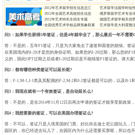
·
2012年艺术留学招生信息总汇
·
艺术留学法国学时短
·
2012年全国艺术高校招生信息
·
俄罗斯留学艺术专业
·
2012年艺术特长生招生专题
·
德国艺术留学相关优
·
全国优秀艺术学校品牌形象联展
·
艺术留学意大利需预
问1：如果学生获得5年签证，但是4年就毕业了，那么最后一年不需要O
答：不是的，五年F1签证，只是为大家免去了递签和面签的烦恼。签
在美国境内的I-20才是您的身份证明。如果您的I-20过期，那么您的
义的，因此OPT过期之后或者I-20过期后是不能续签F1签证的。请大
问2：都有哪些种类签证可以延长呢?
答：F-1,M-1,J-1类及其配偶的F-2,M-2和J-2签证都是可以的，以及B-1和
问3：我现在就有一个有效签证，是自动延长么?
答：不是的，是在2014年11月12日后再次申请的签证才能享受新政
问4：我想要新的签证，可以在美国办理签证么?
答：不可以，签证只是入境美国的门票。好比你去迪士尼公园玩儿，
园区的，你已经进去玩儿了，在园区内为什么还需要买票呢，所以也