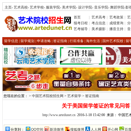
主页
-
艺术高校
-
艺术学校
-
服装学院
-
美术学院
-
设计学院
-
音乐学院
-
舞蹈学院
-
影
首页
|
艺术高考
|
艺考政策
|
艺
报考日程
|
考点信息
|
成绩查询
|
分
艺考辅导
|
美术摄影
|
播音主持
|
音
留学信息
|
留学规划
|
申请攻略
|
签证指南
|
行前准备
|
海外生活
|
国外艺术院校
|
留
您现在的位置： >
中国艺术院校招生网
>
艺术留学
>
签证指南
关于美国留学签证的常见问答
http://www.artedunet.cn
2016-1-18 15:42:00 来源： 中
分享到：
QQ空间
新浪微博
搜狐微博
人人网
开心网
百