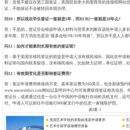
答：首签不建议在第三国签证，美国驻加拿大和墨西哥的使领馆网站
证，不能保证不会被转回本国办理。
问10：所以现在学生签证一签就是5年，而B1/B2一签就是10年么?
答：不是的，签证官会根据申请人材料与背景来判断应该给申请人多
多年限。官方消息也是说“最多会给5年/10年有效”。所以并不是人人都
问11：如何才能拿到长期有效的签证呢?
答：基于美国非移民签证的前提是申请人没有移民倾向，因此在申请
料证明与国内联系较强，没有移民倾向，比如财力证明，单位证明，
问12：有效期变化是否影响签证费用?
答：签证申请费用将保持不变。基本签证费为160美元，包含面谈预约
www.ustraveldocs.com网站以及呼叫中心均可免费获得签证相关
签证分，或者通过任意一台位于中国的中信银行自动柜员机支付，还
付。申请人可以前往中信银行800家支行中的任意一家领取护照。
共1页
1
美国艺术学校的录取标准及申请要求
艺
艺术生留学该做哪些准备
艺