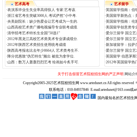
艺术高考
艺术留学
·
表演系毕业生失业率高得惊人 专家:艺考该.
·
英国留学指南：伯
·
浙江省艺考生突破3000人 考试俨然“小中考.
·
美国留学新热点：
·
央美副院长：缺少热爱会让艺考成为一生的.
·
英国留学指南：伦
·
山西高校艺术类广播电视编导专业联考成绩.
·
美国留学创意类专
·
清华招考艺术特长生全国“50选1”
·
爱尔兰留学 国立艺
·
2012年黑龙江高校艺术类美术专业课成绩分.
·
爱尔兰留学 国立艺
·
2012年陕西艺术类招生使用统考成绩
·
新加坡留学：拉萨
·
陕西高考报名比去年少8664人 艺术类考生不.
·
爱尔兰留学 国立艺
·
降分优惠致“伪艺特生”频出 被批为拿学位.
·
英国留学 伯恩茅
·
山西：数万人轰轰烈烈艺考 绘画如今炙手可.
·
2012年英国留学
关于打击假冒艺术院校招生网的严正声明
网站介
Copyright2005-2025艺术院校招生网 www.artedunet.cn All rights reserved
联系电话：010-84937846 E-mail:artedunet@163.com或
国内最知名的艺术招生网