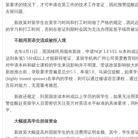
策要求的情况下，才可申请在英工作的技术工作签证，因此预警提醒
去留问题。
新政策对留学生在英学习时间和打工时间做了严格的规定，因此赴
的学习和打工时间，否则在签证到期时会因为无法办理延签手续而被
不能用英语交流或被拒入境
去年4月11日，英国移民局颁布新政，申请NQF LEVEL 6(本科
达到各项5.5分或以上才能获得签证。某留学机构广州公司英爱教育
对申请本科和硕士课程的学生来说影响并不明显。受该政策影响较大
新政推出前，录取要求普遍是总分5.5，单项5.0。马淑仪提醒，如果
(highly trusted sponsor)名单内的学校，则可以通过修读语言
言应对能力，无需重考雅思。
新政还规定，到英国攻读本科或以上学历的留学生，如果无法用英
警提醒赴英留学人员需密切关注英方对英语水平标准的具体要求，同
平。
大幅提高学生担保资金
新政策大幅提高外国留学生的生活费用证明金额。其中，学生签证的