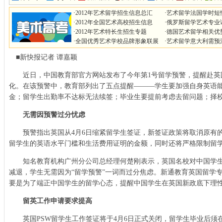
·
2012年艺术留学招生信息总汇
·
艺术留学法国学时短
·
2012年全国艺术高校招生信息
·
俄罗斯留学艺术专业
·
2012年艺术特长生招生专题
·
德国艺术留学相关优
·
全国优秀艺术学校品牌形象联展
·
艺术留学意大利需预
■新快报记者 谭嘉颖
近日，中国教育部官方网站发布了今年第1号留学预警，提醒赴英
化。在该预警中，教育部列出了五点提醒———学生要加强自身英语
金；留学生出勤率不达标无法续签；毕业生要提前考虑去留问题；择
无需因预警过分忧虑
预警指出英国从4月6日缩紧留学生签证，新签证政策将取消原有的
留学生的英语水平门槛和生活费用证明的金额，同时还将严格限制留
知名教育机构广州分公司总经理何楚刚表示，英国名校对中国学生
减退，学生无需因为“留学预警”一词而过分焦虑。新通教育英国留学
要是为了端正中国学生的留学心态，提醒中国学生在英国新政底下理
留英工作申请要求提高
英国PSW留学生工作签证将于4月6日正式关闭，留学生毕业后须