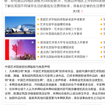
镑，即伦敦以内地区调整为1000英镑/月，伦敦以外地区上升到800英
了解在英国不同城市生活的最低生活费用标准，准备好足够的生活费
共1页
1
美国艺术学校的录取标准及申请要求
艺术生留学该做哪些准备
英国留学：艺术设计课程三个层次
2011年英国伦敦艺术大学入学要求
新加坡艺术类大学专业优势及入学要求
美术生想留学该去哪国深造
盘点热门留学国艺术生招生申请
留学法国如何报考法国的艺术类院校？
中国艺术院校招生网版权与免责声明
1、凡本网注明“来源：中国艺术院校招生网”的所有作品，版权均属中国艺术院
转载、摘编、复制或利用其他方式使用上述作品。已经本网授权使用作品的，被
明“来源：中国艺术院校招生网”。违反上述声明者，本网将追究其相关法律责任
2、本网其他来源作品，均转载自其他媒体，转载目的在于传播更多信息，丰富
3、任何单位或个人认为本网站或本网站链接内容可能涉嫌侵犯其合法权益，应
证明，权属证明及详细侵权情况证明，本网站在收到上述法律文件后，将会尽快
4、如因作品内容、版权和其他问题需要与本网联系的，请在该事由发生之日起30日内进