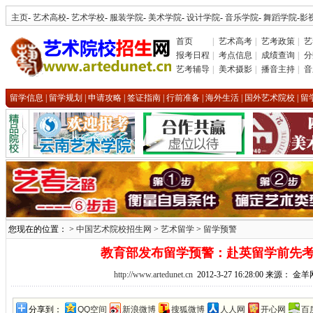
主页
-
艺术高校
-
艺术学校
-
服装学院
-
美术学院
-
设计学院
-
音乐学院
-
舞蹈学院
-
影
首页
|
艺术高考
|
艺考政策
|
艺
报考日程
|
考点信息
|
成绩查询
|
分
艺考辅导
|
美术摄影
|
播音主持
|
音
留学信息
|
留学规划
|
申请攻略
|
签证指南
|
行前准备
|
海外生活
|
国外艺术院校
|
留
您现在的位置： >
中国艺术院校招生网
>
艺术留学
>
留学预警
教育部发布留学预警：赴英留学前先
http://www.artedunet.cn
2012-3-27 16:28:00 来源：
分享到：
QQ空间
新浪微博
搜狐微博
人人网
开心网
百