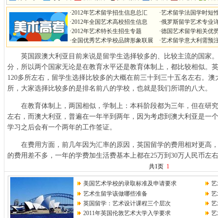
·
2012年艺术留学招生信息总汇
·
艺术留学法国学时短
·
2012年全国艺术高校招生信息
·
俄罗斯留学艺术专业
·
2012年艺术特长生招生专题
·
德国艺术留学相关优
·
全国优秀艺术学校品牌形象联展
·
艺术留学意大利需预
英国跟澳大利亚目前来说是留学生选择较多的、比较主流的国家。
分，所以两个国家无论是在教育水平还是教育体制上，都比较相似。
120多所左右，留学生选择比较多的大概在前三十到三十五名左右。澳
所，大家选择比较多的是排名前八的学校，也就是我们所谓的八大。
在教育体制上，两国相似，学制上：本科阶段都为三年，但在研究
左右，而澳大利亚，普遍在一年半到两年，因为考虑到澳大利亚是一个
学习之后会有一个两年的工作签证。
在费用方面，前几年因为汇率的原因，英国留学的费用相对更高，
的费用差不多，一年的学费加生活费基本上都在25万到30万人民币左
共1页
1
美国艺术学校的录取标准及申请要求
艺
艺术生留学该做哪些准备
艺
英国留学：艺术设计课程三个层次
艺
2011年英国伦敦艺术大学入学要求
艺