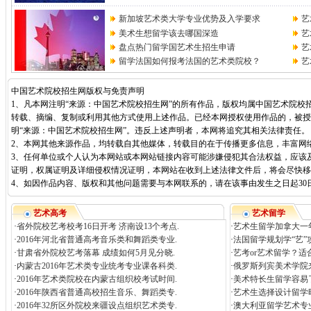
新加坡艺术类大学专业优势及入学要求
艺
美术生想留学该去哪国深造
艺
盘点热门留学国艺术生招生申请
艺
留学法国如何报考法国的艺术类院校？
艺
中国艺术院校招生网版权与免责声明
1、凡本网注明“来源：中国艺术院校招生网”的所有作品，版权均属中国艺术院校
转载、摘编、复制或利用其他方式使用上述作品。已经本网授权使用作品的，被授
明“来源：中国艺术院校招生网”。违反上述声明者，本网将追究其相关法律责任。
2、本网其他来源作品，均转载自其他媒体，转载目的在于传播更多信息，丰富网
3、任何单位或个人认为本网站或本网站链接内容可能涉嫌侵犯其合法权益，应该
证明，权属证明及详细侵权情况证明，本网站在收到上述法律文件后，将会尽快移
4、如因作品内容、版权和其他问题需要与本网联系的，请在该事由发生之日起30日内进行
艺术高考
艺术留学
·
省外院校艺考校考16日开考 济南设13个考点.
·
艺术生留学加拿大一
·
2016年河北省普通高考音乐类和舞蹈类专业.
·
法国留学规划学“艺”
·
甘肃省外院校艺考落幕 成绩如何5月见分晓.
·
艺考or艺术留学？适
·
内蒙古2016年艺术类专业统考专业课各科类.
·
俄罗斯列宾美术学院来
·
2016年艺术类院校在内蒙古组织校考试时间.
·
美术特长生留学容易
·
2016年陕西省普通高校招生音乐、舞蹈类专.
·
艺术生选择设计留学
·
2016年32所区外院校来疆设点组织艺术类专.
·
澳大利亚留学艺术专