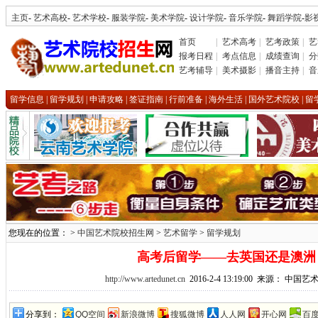
主页
-
艺术高校
-
艺术学校
-
服装学院
-
美术学院
-
设计学院
-
音乐学院
-
舞蹈学院
-
影
首页
|
艺术高考
|
艺考政策
|
艺
报考日程
|
考点信息
|
成绩查询
|
分
艺考辅导
|
美术摄影
|
播音主持
|
音
留学信息
|
留学规划
|
申请攻略
|
签证指南
|
行前准备
|
海外生活
|
国外艺术院校
|
留
您现在的位置： >
中国艺术院校招生网
>
艺术留学
>
留学规划
高考后留学——去英国还是澳洲
http://www.artedunet.cn
2016-2-4 13:19:00 来源： 中
分享到：
QQ空间
新浪微博
搜狐微博
人人网
开心网
百