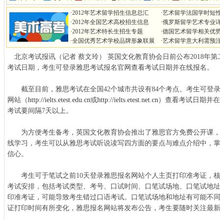
·
2012年艺术留学招生信息总汇
·
艺术留学法国学时短
·
2012年全国艺术高校招生信息
·
俄罗斯留学艺术专业
·
2012年艺术特长生招生专题
·
德国艺术留学相关优
·
全国优秀艺术学校品牌形象联展
·
艺术留学意大利需预
北京考试报讯（记者 蔡文玲） 英国文化教育协会日前公布2018年第
考试日期，考生可登录雅思考试报名官网查看考试日期并在线报名。
截至目前，雅思考试在全国42个城市共设有84个考点。考生可登
网站（
http://ielts.etest.edu.cn
或
http://ielts.etest.net.cn
）查看考试日期并在
考试要间隔7天以上。
为方便考生备考，英国文化教育协会推出了雅思官方免费公开课，通
线学习，考生可以从雅思考试听说读写四方面的要点与难点介绍中，
信心。
考生可于笔试之前10天登录雅思报名网站个人主页打印准考证，核
考试安排，包括考试类型、考号、口试时间、口笔试场地、口笔试地
印准考证，可能导致考生错过口语考试。口笔试场地和地址有可能不
证打印时间有所变化，雅思报名网站将发布公告，考生要随时关注最