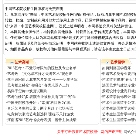
中国艺术院校招生网版权与免责声明
1、凡本网注明“来源：中国艺术院校招生网”的所有作品，版权均属中国艺术院校
转载、摘编、复制或利用其他方式使用上述作品。已经本网授权使用作品的，被授
明“来源：中国艺术院校招生网”。违反上述声明者，本网将追究其相关法律责任。
2、本网其他来源作品，均转载自其他媒体，转载目的在于传播更多信息，丰富网
3、任何单位或个人认为本网站或本网站链接内容可能涉嫌侵犯其合法权益，应该
证明，权属证明及详细侵权情况证明，本网站在收到上述法律文件后，将会尽快移
4、如因作品内容、版权和其他问题需要与本网联系的，请在该事由发生之日起30日内进行
艺术高考
艺术留学
·
2018艺考：不受联考限制的院校及专业名单.
·
如何到德国学音乐
·
艺考热：“文化课不好才去考艺术”观念正.
·
申请艺术类专业要用作
·
李兰迪宋祖儿北电艺考复试 张一一明星学院.
·
艺术留学将迎“春天”
·
艺考楼道秒变"演唱会" 各类乐器齐上阵
·
法国艺术与建筑专业
·
易烊千玺称中戏复试顺利
·
景观设计专业海归就
·
艺考"烧钱"多 表演专业被称只有"富二代"学.
·
艺术留学首饰设计 
·
中国美院校考开始：“素描”科目改为“线.
·
艺术生法国留学公立
·
音乐艺考生的日常：两个月赶了七场考试
·
艺术生法国留学选校
·
电竞解说渐成艺考新选择 课程不只打游戏
·
艺术生法国留学申请
·
河南省2018艺考省统考表演、播音主持成绩.
·
艺术生法国留学申请
关于打击假冒艺术院校招生网的严正声明
网站介