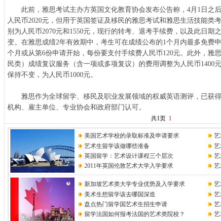
此前，雅思考试主办方英国文化教育协会发布公告称，4月1日之后
人民币2020元，但用于英国签证及移民的雅思考试和雅思生活技能类
别为人民币2070元和1550元，现行的转考、退考手续费，以及此日
变。在雅思成绩2年有效期中，考生可在成绩公布的1个月内最多免费申
个月或从第6份申请开始，每份要支付手续费人民币120元。此外，雅
民类）成绩复议服务（含一项或多项复议）的费用调整为人民币1400
保持不变，为人民币1000元。
雅思作为全球留学、移民及职业发展领域的权威英语测评，已获得全球
机构、雇主单位、专业协会和政府部门认可。
共1页
1
美国艺术学校的录取标准及申请要求
艺
艺术生留学该做哪些准备
艺
英国留学：艺术设计课程三个层次
艺
2011年英国伦敦艺术大学入学要求
艺
新加坡艺术类大学专业优势及入学要求
艺
美术生想留学该去哪国深造
艺
盘点热门留学国艺术生招生申请
艺
留学法国如何报考法国的艺术类院校？
艺