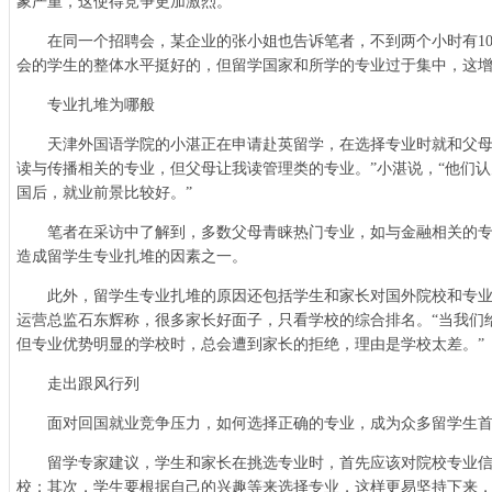
象严重，这使得竞争更加激烈。
在同一个招聘会，某企业的张小姐也告诉笔者，不到两个小时有10
会的学生的整体水平挺好的，但留学国家和所学的专业过于集中，这增
专业扎堆为哪般
天津外国语学院的小湛正在申请赴英留学，在选择专业时就和父母
读与传播相关的专业，但父母让我读管理类的专业。”小湛说，“他们
国后，就业前景比较好。”
笔者在采访中了解到，多数父母青睐热门专业，如与金融相关的专
造成留学生专业扎堆的因素之一。
此外，留学生专业扎堆的原因还包括学生和家长对国外院校和专业
运营总监石东辉称，很多家长好面子，只看学校的综合排名。“当我们
但专业优势明显的学校时，总会遭到家长的拒绝，理由是学校太差。”
走出跟风行列
面对回国就业竞争压力，如何选择正确的专业，成为众多留学生首
留学专家建议，学生和家长在挑选专业时，首先应该对院校专业信
校；其次，学生要根据自己的兴趣等来选择专业，这样更易坚持下来