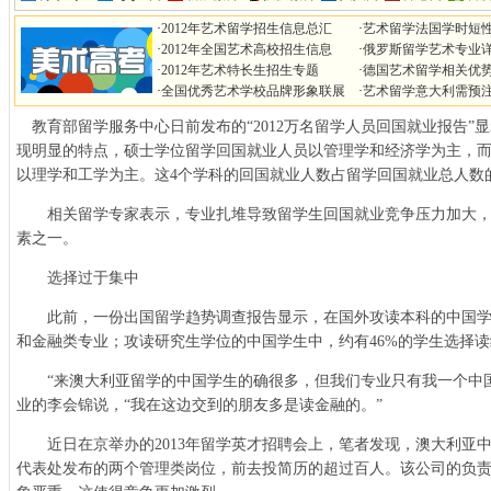
·
2012年艺术留学招生信息总汇
·
艺术留学法国学时短
·
2012年全国艺术高校招生信息
·
俄罗斯留学艺术专业
·
2012年艺术特长生招生专题
·
德国艺术留学相关优
·
全国优秀艺术学校品牌形象联展
·
艺术留学意大利需预
教育部留学服务中心日前发布的“2012万名留学人员回国就业报告”
现明显的特点，硕士学位留学回国就业人员以管理学和经济学为主，
以理学和工学为主。这4个学科的回国就业人数占留学回国就业总人数的7
相关留学专家表示，专业扎堆导致留学生回国就业竞争压力加大，也
素之一。
选择过于集中
此前，一份出国留学趋势调查报告显示，在国外攻读本科的中国学生
和金融类专业；攻读研究生学位的中国学生中，约有46%的学生选择
“来澳大利亚留学的中国学生的确很多，但我们专业只有我一个中国
业的李会锦说，“我在这边交到的朋友多是读金融的。”
近日在京举办的2013年留学英才招聘会上，笔者发现，澳大利亚
代表处发布的两个管理类岗位，前去投简历的超过百人。该公司的负