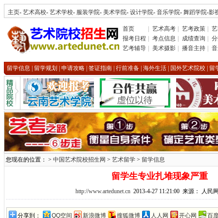
主页
-
艺术高校
-
艺术学校
-
服装学院
-
美术学院
-
设计学院
-
音乐学院
-
舞蹈学院
-
影
首页
|
艺术高考
|
艺考政策
|
艺
报考日程
|
考点信息
|
成绩查询
|
分
艺考辅导
|
美术摄影
|
播音主持
|
音
留学信息
|
留学规划
|
申请攻略
|
签证指南
|
行前准备
|
海外生活
|
国外艺术院校
|
留
您现在的位置： >
中国艺术院校招生网
>
艺术留学
>
留学信息
留学生专业扎堆现象严重
http://www.artedunet.cn
2013-4-27 11:21:00 来源： 
分享到：
QQ空间
新浪微博
搜狐微博
人人网
开心网
百