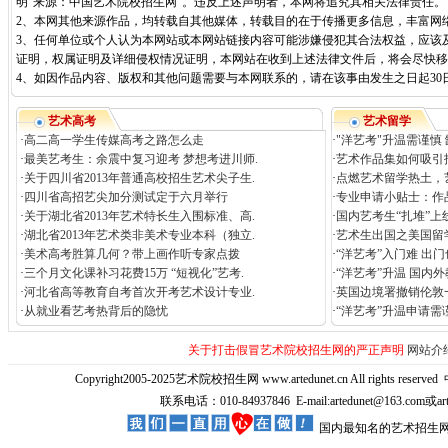
明“来源：中国艺术院校招生网”。违反上述声明者，本网将追究其相关法律责任。
2、本网其他来源作品，均转载自其他媒体，转载目的在于传播更多信息，丰富网
3、任何单位或个人认为本网站或本网站链接内容可能涉嫌侵犯其合法权益，应该
证明，权属证明及详细侵权情况证明，本网站在收到上述法律文件后，将会尽快移
4、如因作品内容、版权和其他问题需要与本网联系的，请在该事由发生之日起30日内进行
艺术高考
艺术留学
·
高二高一学生传媒高考之路怎么走
·
"洋艺考"升温需谨慎
·
最美艺考生：余震中复习迎考 梦想考进川师.
·
艺术作品集如何吸引
·
关于四川省2013年普通高校招生艺术尖子生.
·
点燃艺术留学热土，
·
四川省高招艺尖加分测试定于六月举行
·
专业申请小贴士：作
·
关于湖北省2013年艺术特长生入围标准、高.
·
国内艺考生“扎堆”上
·
湖北省2013年艺术类非美术专业本科（独立.
·
艺术生出国之美国留
·
美术高考胜算几何？带上画作听专家点拨
·
“洋艺考”入门难 出
·
三个月文化课补习花费15万 “短视化”艺考.
·
“洋艺考”升温 国内
·
河北省高等教育自考首次开考艺术设计专业.
·
英国边境署撤销伦敦
·
从就业看艺考热背后的隐忧
·
“洋艺考”升温申请需
关于打击假冒艺术院校招生网的严正声明
网站介
Copyright2005-2025艺术院校招生网 www.artedunet.cn All rights reserved
联系电话：010-84937846 E-mail:artedunet@163.com或
国内最知名的艺术招生网