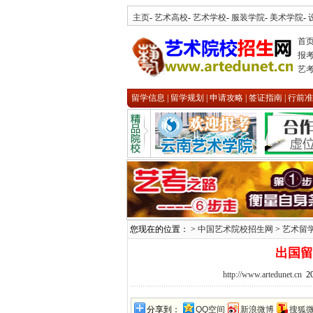
主页
-
艺术高校
-
艺术学校
-
服装学院
-
美术学院
-
首
报
艺
留学信息
|
留学规划
|
申请攻略
|
签证指南
|
行前准
您现在的位置： >
中国艺术院校招生网
>
艺术留
出国留
http://www.artedunet.cn
20
分享到：
QQ空间
新浪微博
搜狐