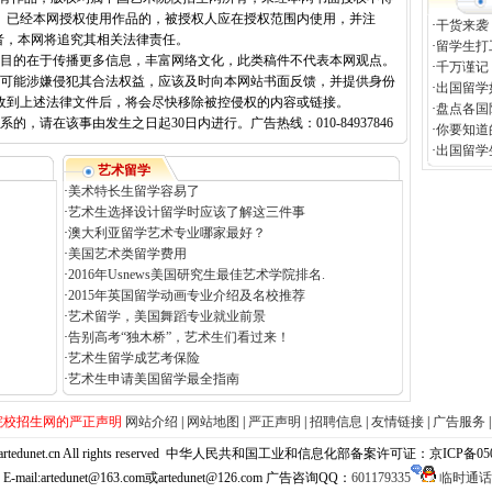
。已经本网授权使用作品的，被授权人应在授权范围内使用，并注
·
干货来袭
者，本网将追究其相关法律责任。
·
留学生打
载目的在于传播更多信息，丰富网络文化，此类稿件不代表本网观点。
·
千万谨记
容可能涉嫌侵犯其合法权益，应该及时向本网站书面反馈，并提供身份
·
出国留学
收到上述法律文件后，将会尽快移除被控侵权的内容或链接。
·
盘点各国
，请在该事由发生之日起30日内进行。广告热线：010-84937846
·
你要知道
·
出国留学
艺术留学
·
美术特长生留学容易了
·
艺术生选择设计留学时应该了解这三件事
·
澳大利亚留学艺术专业哪家最好？
·
美国艺术类留学费用
·
2016年Usnews美国研究生最佳艺术学院排名.
·
2015年英国留学动画专业介绍及名校推荐
·
艺术留学，美国舞蹈专业就业前景
·
告别高考“独木桥”，艺术生们看过来！
·
艺术生留学成艺考保险
·
艺术生申请美国留学最全指南
院校招生网的严正声明
网站介绍
|
网站地图
|
严正声明
|
招聘信息
|
友情链接
|
广告服务
net.cn All rights reserved
中华人民共和国工业和信息化部备案许可证：京ICP备05058
mail:artedunet@163.com或artedunet@126.com 广告咨询QQ：
601179335
临时通话