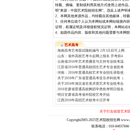
转载、摘编、复制或利用其他方式使用上述作品
明“来源：中国艺术院校招生网”。违反上述声明
2、本网其他来源作品，均转载自其他媒体，转
3、任何单位或个人认为本网站或本网站链接内
证明，权属证明及详细侵权情况证明，本网站在
4、如因作品内容、版权和其他问题需要与本网联系的
艺术高考
·
海南高考艺考面试随机编号 2月1日后可上网.
·
山东：省外高校艺考今起网上报名 开考前4.
·
云南省2016年艺术类播音与主持专业统考温.
·
江苏省2016年普通高校招生艺术专业省统考.
·
河南：2016年普通高校艺术专业招生录取使.
·
关于2016年广东省普通高考音乐术科统考（.
·
关于2016年湖北省非美术类艺术专业统考合.
·
2016甘肃省普通高校舞蹈学类统考明日报名.
·
明日甘肃省高考省外院校艺考开始
·
江西2016年高招艺术校考今日开考
关于打击假冒艺术
Copyright2005-2025艺术院校招生网 www.artedu
联系电话：010-84937846 E-