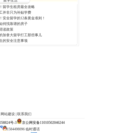
留学生活
！留学生租房最全攻略
工并非只为补贴学费
！安全留学的12条黄金准则！
如何找靠谱的房子
陪读政策
的加拿大留学打工那些事儿
生的安全注意事项
|
网站建设
|
联系我们
824号-3
京公网安备11010502046244
1584498096 临时通话