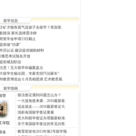
留学信息
少矿才能有底气送孩子去留学？美加英.
套路深 家长选择需冷静
府奖学金申请23日截止
提前做“功课”
学历认证 建议提供辅助材料
2月雅思考试报名开放
提前规划职业
注意！五大留学诈骗案盘点
大留学生输出国，专家支招巧治家长“.
州教育博览会５月亮相琶洲 艺术教育展.
留学指南
·
留法签证遇到问题怎么办？
预警
·
一大波免签来袭，2016最新签.
·
说走就走——2016最新签证大.
·
浅析各国留学签证要素
·
意大利留学签证办理最新标准.
工学院
·
关于美国留学签证的常见问答.
·
教育部发布2015年第2号留学预.
准备