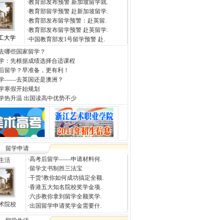
·
教育部发布预警 新加坡留学就.
·
教育部留学预警 赴新加坡留学.
·
教育部发布留学预警：赴英留.
·
教育部发布留学预警 赴英留学.
工大学
·
中国教育部发1号留学预警 赴.
去哪些国家留学？
学：先根据成绩选择合适课程
后留学？早准备，更有利！
学——去英国还是澳洲？
学寒假开始规划
学热升温 出国读高中优势不少
留学申请
·
高考后留学——申请材料何.
生活
·
留学文书制胜三法宝
·
干货!教你如何成功搞定全额.
·
香港五大知名院校奖学金项.
·
六步教你拿到留学全额奖学.
术院校
·
出国留学申请奖学金需要什.