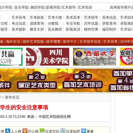
设计学院
-
音乐学院
-
舞蹈学院
-
影视学院
-
艺术留学
-
艺术培训
高考留学两不误
页
|
艺术高考
|
艺考政策
|
艺考大纲
|
美术高考
|
艺术留学
|
高考信息
|
艺术招
考日程
|
考点信息
|
成绩查询
|
分数线
|
专业导航
|
历年试题
|
录取查询
|
录取规
考辅导
|
美术摄影
|
播音主持
|
音乐舞蹈
|
影视表演
|
模特空乘
|
编导制作
|
艺术设
备
|
海外生活
|
国外艺术院校
|
留学预警
|
留学中介
|
艺术留学信息
|
艺术高考
|
2026
学
>
留学生活
学生的安全注意事项
16-1-18 15:23:00 来源： 中国艺术院校招生网
微博
人人网
开心网
百度空间
百度贴吧
更多