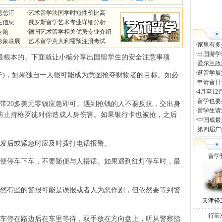
息总汇
·
艺术留学法国学时短性价比高
生信息
·
俄罗斯留学艺术专业详细分析
专题
·
德国艺术留学相关优势专业介绍
形象联展
·
艺术留学意大利需预注册考试
·
家里有多
·
出国游学
最根本的。下面就让小编分享出国留学生的安全注意事项
·
爱尔兰政
·
逛留学展
)，如果独自一人很可能成为意图抢夺财物者的目标。如必
·
申请留日
·
4月至1
·
留学也要
20多美元零钱应急即可。遇到抢钱的人不要反抗，交出身
·
留学生请
防止持枪歹徒对你造成人身伤害。如果银行卡也被抢，之后
·
中国成最
·
第四届广
发后或紧急时应及时拨打电话报警。
留学
便停车下车，不要随便与人搭话。如果遇到红灯停车时，最
然有些的警报可能是误报或者人为恶作剧，但依然要等到警
天津轻
行前
车停在路边后在车里等待，双手放在方向盘上，听从警察指