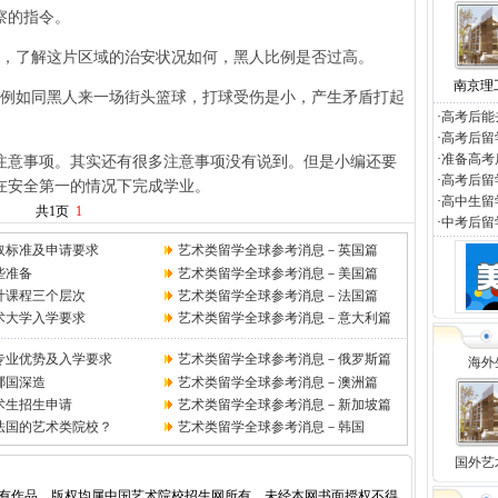
察的指令。
，了解这片区域的治安状况如何，黑人比例是否过高。
南京理
例如同黑人来一场街头篮球，打球受伤是小，产生矛盾打起
·
高考后能
·
高考后留
·
准备高考
意事项。其实还有很多注意事项没有说到。但是小编还要
·
高考后留
在安全第一的情况下完成学业。
·
高中生留
共1页
1
·
中考后留
取标准及申请要求
艺术类留学全球参考消息－英国篇
些准备
艺术类留学全球参考消息－美国篇
计课程三个层次
艺术类留学全球参考消息－
法国篇
艺术大学入学要求
艺术类留学全球参考消息－
意大利篇
专业优势及入学要求
艺术类留学全球参考消息－
俄罗斯篇
海外
哪国深造
艺术类留学全球参考消息－
澳洲篇
术生招生申请
艺术类留学全球参考消息－
新加坡篇
法国的艺术类院校？
艺术类留学全球参考消息－
韩国
国外艺
所有作品，版权均属中国艺术院校招生网所有，未经本网书面授权不得