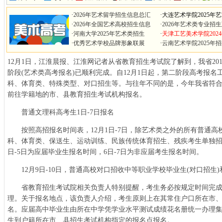
·
2026年艺术留学招生信息总汇
·
大连艺术学院2025年
·
2026年全国艺术高校招生信息
·
2026年艺术类专业招
·
河南大学2025年艺术类招生
·
天津工艺美术学院202
·
优秀艺术学校品牌形象联展
·
云南艺术学院2025年
12月1日，江淮晨报、江淮网记者从省教育招生考试院了解到，我省20
阶段(艺术类高考报名)已顺利完成。自12月1日起，第二阶段高考报
科、体育类、特殊类型、对口招生等。与往年不同的是，今年我省符合
前往学籍地的市、县教育招生考试机构报名。
普通文理科高考生1日-7日报名
按照高招报名时间表，12月1日-7日，除艺术类之外的所有普通高
科、体育类、保送生、运动训练、民族传统体育招生、残疾考生单独招
日-5日为应届毕业生报名时间，6日-7日为非应届考生报名时间。
12月9日-10日，普通高校对口招收中等职业学校毕业生(对口招生
省教育招生考试院相关负责人特别提醒，考生务必按规定时间完成
理。关于报名地点，该负责人介绍，考生原则上在其常住户口所在市、
名。应届高中毕业生由所在中学凭学业水平测试成绩花名册统一办理
生到户籍所在市、县招生考试机构指定的报名点报名。