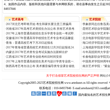
4、如因作品内容、版权和其他问题需要与本网联系的，请在该事由发生之日起30日
84937846
艺术高考
艺术院校
·
2017河北艺考即将开始 考生和家长要注意三类骗局
·
李象群同志任鲁迅美
·
河南省2017年高考艺术类招生办法公布 所有艺术类考.
·
昆明艺术职业学院隆
·
2017年上海市普通高校招生音乐学类专业统一考试即.
·
2016中国大学艺术
·
安徽省2017年普通高等学校招生艺术专业考试温馨提.
·
北京电影学院现代创
·
青海：普通高校艺考下月20日起报名
·
海口经济学院设立南
·
2017年青海省普通高校艺术类招生12月20日起报名24.
·
上海戏剧学院牵手阿
·
内蒙古2017年艺术类专业考试实施办法新鲜出炉
·
今年高招郑州大学音
·
江西省2017年艺术类专业统考科目时间安排
·
长春电影职业学院完
·
2017年上海市普通高校招生美术与设计学类专业统一.
·
中国美术学院88周年
·
陕西高考艺考办法公布 美术播音编导类专业课全省统.
·
南京艺术学院：“紫
关于打击假冒艺术院校招生网的严正声明
网站介
Copyright2005-2025艺术院校招生网 www.artedunet.cn All rights reserved
联系电话：010-84937846 E-mail:artedunet@163.com或
国内最知名的艺术招生网