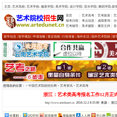
主页
-
艺术高校
-
艺术学校
-
服装学院
-
美术学院
-
设计学院
-
音乐学院
-
舞蹈学院
-
影
首页
|
艺术高考
|
艺考政策
|
艺
报考日程
|
考点信息
|
成绩查询
|
分
艺考辅导
|
美术摄影
|
播音主持
|
音
留学信息
|
留学规划
|
申请攻略
|
签证指南
|
行前准备
|
海外生活
|
国外艺术院校
|
留
您现在的位置： >
中国艺术院校招生网
>
艺考资讯
>
艺术高考
浙江：艺术类高考报名工作12月正
http://www.artedunet.cn
2016-12-2 8:35:00 来源： 
分享到：
QQ空间
新浪微博
搜狐微博
人人网
开心网
百