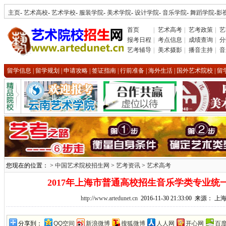
主页
-
艺术高校
-
艺术学校
-
服装学院
-
美术学院
-
设计学院
-
音乐学院
-
舞蹈学院
-
影
首页
|
艺术高考
|
艺考政策
|
艺
报考日程
|
考点信息
|
成绩查询
|
分
艺考辅导
|
美术摄影
|
播音主持
|
音
留学信息
|
留学规划
|
申请攻略
|
签证指南
|
行前准备
|
海外生活
|
国外艺术院校
|
留
您现在的位置： >
中国艺术院校招生网
>
艺考资讯
>
艺术高考
2017年上海市普通高校招生音乐学类专业统
http://www.artedunet.cn
2016-11-30 21:33:00 来源：
分享到：
QQ空间
新浪微博
搜狐微博
人人网
开心网
百