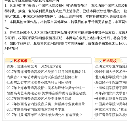
中国艺术院校招生网版权与免责声明
1、凡本网注明“来源：中国艺术院校招生网”的所有作品，版权均属中国艺术院校
得转载、摘编、复制或利用其他方式使用上述作品。已经本网授权使用作品的，被
注明“来源：中国艺术院校招生网”。违反上述声明者，本网将追究其相关法律责任
2、本网其他来源作品，均转载自其他媒体，转载目的在于传播更多信息，丰富网
点。
3、任何单位或个人认为本网站或本网站链接内容可能涉嫌侵犯其合法权益，应该
份证明，权属证明及详细侵权情况证明，本网站在收到上述法律文件后，将会尽快
4、如因作品内容、版权和其他问题需要与本网联系的，请在该事由发生之日起30日
84937846
艺术高考
艺术院校
·
青海：普通高校艺考下月20日起报名
·
昆明艺术职业学院隆
·
2017年青海省普通高校艺术类招生12月20日起报名24.
·
2016中国大学艺术
·
内蒙古2017年艺术类专业考试实施办法新鲜出炉
·
北京电影学院现代创
·
江西省2017年艺术类专业统考科目时间安排
·
海口经济学院设立南
·
2017年上海市普通高校招生美术与设计学类专业统一.
·
上海戏剧学院牵手阿
·
陕西高考艺考办法公布 美术播音编导类专业课全省统.
·
今年高招郑州大学音
·
2017年陕西省普通高校艺术类专业统考目录
·
长春电影职业学院完
·
2017年陕西省省内院校音乐类、舞蹈类专业联考目录.
·
中国美术学院88周年
·
2017年陕西省省内院校表演类校考专业
·
南京艺术学院：“紫
·
2017年甘肃省高考艺术类统考大纲公布 有啥变化？
·
浙江音乐学院首次校考