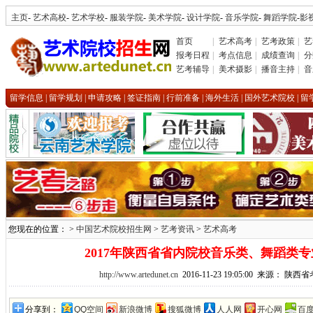
主页
-
艺术高校
-
艺术学校
-
服装学院
-
美术学院
-
设计学院
-
音乐学院
-
舞蹈学院
-
影
首页
|
艺术高考
|
艺考政策
|
艺
报考日程
|
考点信息
|
成绩查询
|
分
艺考辅导
|
美术摄影
|
播音主持
|
音
留学信息
|
留学规划
|
申请攻略
|
签证指南
|
行前准备
|
海外生活
|
国外艺术院校
|
留
您现在的位置： >
中国艺术院校招生网
>
艺考资讯
>
艺术高考
2017年陕西省省内院校音乐类、舞蹈类
http://www.artedunet.cn
2016-11-23 19:05:00 来源： 
分享到：
QQ空间
新浪微博
搜狐微博
人人网
开心网
百