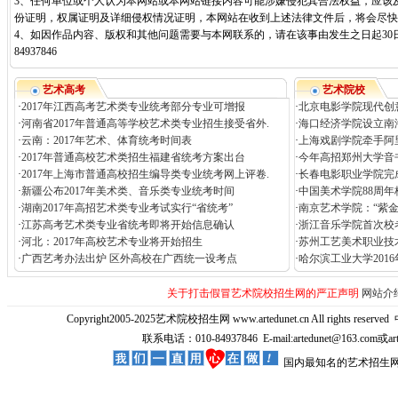
3、任何单位或个人认为本网站或本网站链接内容可能涉嫌侵犯其合法权益，应该
份证明，权属证明及详细侵权情况证明，本网站在收到上述法律文件后，将会尽快
4、如因作品内容、版权和其他问题需要与本网联系的，请在该事由发生之日起30日
84937846
艺术高考
艺术院校
·
2017年江西高考艺术类专业统考部分专业可增报
·
北京电影学院现代创
·
河南省2017年普通高等学校艺术类专业招生接受省外.
·
海口经济学院设立南
·
云南：2017年艺术、体育统考时间表
·
上海戏剧学院牵手阿
·
2017年普通高校艺术类招生福建省统考方案出台
·
今年高招郑州大学音
·
2017年上海市普通高校招生编导类专业统考网上评卷.
·
长春电影职业学院完
·
新疆公布2017年美术类、音乐类专业统考时间
·
中国美术学院88周年
·
湖南2017年高招艺术类专业考试实行“省统考”
·
南京艺术学院：“紫
·
江苏高考艺术类专业省统考即将开始信息确认
·
浙江音乐学院首次校考
·
河北：2017年高校艺术专业将开始招生
·
苏州工艺美术职业技
·
广西艺考办法出炉 区外高校在广西统一设考点
·
哈尔滨工业大学201
关于打击假冒艺术院校招生网的严正声明
网站介
Copyright2005-2025艺术院校招生网 www.artedunet.cn All rights reserved
联系电话：010-84937846 E-mail:artedunet@163.com或
国内最知名的艺术招生网