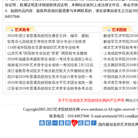
份证明，权属证明及详细侵权情况证明，本网站在收到上述法律文件后，将会尽快
4、如因作品内容、版权和其他问题需要与本网联系的，请在该事由发生之日起30日
84937846
艺术高考
艺术院校
·
2016年浙江省普通高校招生播音主持、编导、摄制、.
·
解放军艺术学院201
·
驻青岛七高校发艺考招生简章 部分专业计划有变
·
解放军艺术学院201
·
114所省外院校在甘肃省组织艺术类专业校考
·
南京艺术学院校考考生
·
山东艺考7所院校专业信息“变更” 两院校专业撤销.
·
上海戏剧学院表演系
·
2016年福建高考摄影类全省统一考试专业成绩公布公.
·
中央音乐学院2016
·
海南省2016年艺术类专业全省统一考试结束 2月1日后.
·
北京舞蹈学院2016
·
浙江省教育考试院关于南京航空航天大学撤销在浙美.
·
中国传媒大学2016
·
四川省2016年普通高校招生美术与设计类专业统一考.
·
中国传媒大学2016
·
2016年湖北省普通高校招收高水平艺术团全省统一测.
·
美术类艺考单招：哈市
·
江苏省2016年普通高校招生艺术类专业校考各考点信.
·
西南民族大学2016
关于打击假冒艺术院校招生网的严正声明
网站介
Copyright2005-2025艺术院校招生网 www.artedunet.cn All rights reserved
联系电话：010-84937846 E-mail:artedunet@163.com或
国内最知名的艺术招生网