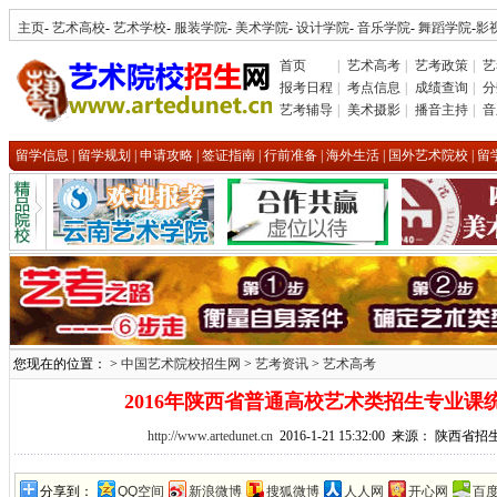
主页
-
艺术高校
-
艺术学校
-
服装学院
-
美术学院
-
设计学院
-
音乐学院
-
舞蹈学院
-
影
首页
|
艺术高考
|
艺考政策
|
艺
报考日程
|
考点信息
|
成绩查询
|
分
艺考辅导
|
美术摄影
|
播音主持
|
音
留学信息
|
留学规划
|
申请攻略
|
签证指南
|
行前准备
|
海外生活
|
国外艺术院校
|
留
您现在的位置： >
中国艺术院校招生网
>
艺考资讯
>
艺术高考
2016年陕西省普通高校艺术类招生专业课
http://www.artedunet.cn
2016-1-21 15:32:00 来源： 陕
分享到：
QQ空间
新浪微博
搜狐微博
人人网
开心网
百