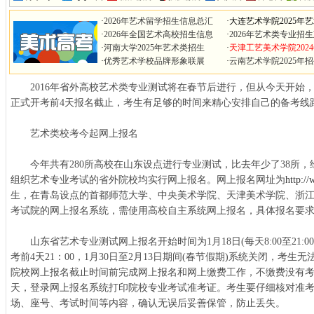
·
2026年艺术留学招生信息总汇
·
大连艺术学院2025年
·
2026年全国艺术高校招生信息
·
2026年艺术类专业招
·
河南大学2025年艺术类招生
·
天津工艺美术学院202
·
优秀艺术学校品牌形象联展
·
云南艺术学院2025年
2016年省外高校艺术类专业测试将在春节后进行，但从今天开始
正式开考前4天报名截止，考生有足够的时间来精心安排自己的备考线
艺术类校考今起网上报名
今年共有280所高校在山东设点进行专业测试，比去年少了38所，
组织艺术专业考试的省外院校均实行网上报名。网上报名网址为
http://
生，在青岛设点的首都师范大学、中央美术学院、天津美术学院、浙
考试院的网上报名系统，需使用高校自主系统网上报名，具体报名要
山东省艺术专业测试网上报名开始时间为1月18日(每天8:00至21:
考前4天21：00，1月30日至2月13日期间(春节假期)系统关闭，考
院校网上报名截止时间前完成网上报名和网上缴费工作，不缴费没有考
天，登录网上报名系统打印院校专业考试准考证。考生要仔细核对准
场、座号、考试时间等内容，确认无误后妥善保管，防止丢失。