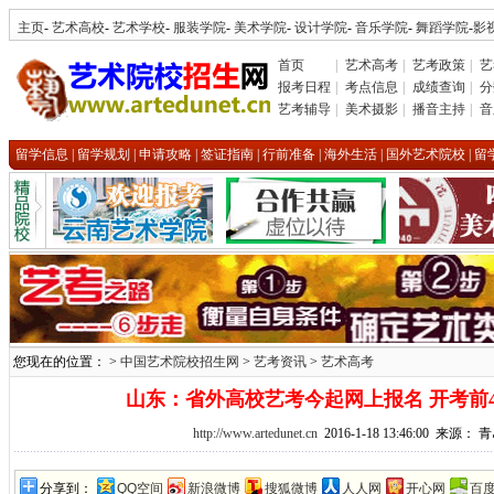
主页
-
艺术高校
-
艺术学校
-
服装学院
-
美术学院
-
设计学院
-
音乐学院
-
舞蹈学院
-
影
首页
|
艺术高考
|
艺考政策
|
艺
报考日程
|
考点信息
|
成绩查询
|
分
艺考辅导
|
美术摄影
|
播音主持
|
音
留学信息
|
留学规划
|
申请攻略
|
签证指南
|
行前准备
|
海外生活
|
国外艺术院校
|
留
您现在的位置： >
中国艺术院校招生网
>
艺考资讯
>
艺术高考
山东：省外高校艺考今起网上报名 开考前
http://www.artedunet.cn
2016-1-18 13:46:00 来源：
分享到：
QQ空间
新浪微博
搜狐微博
人人网
开心网
百