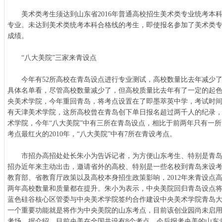
美术类考生须达到山东省2016年普通高校招生美术类专业统考本
专业。未达到美术类统考本科合格线的考生，即使报名参加了美术类
成绩。
“八大美院”三家来青设点
今年有52所高校在青岛设点进行专业测试，高校数量比去年减少了
具体名单看，尽管高校数量减少了，但高校质量比去年有了一定的起
央美术学院，今年重回青岛，将考点设置在了即墨萃英中学，考试时间
有天津美术学院，这所高校曾在青岛创下单日报名超过两千人的纪录
术学院，今年“八大美院”中有三所在青岛设点，相比于前两年只有一
考点最红火的2010年，“八大美院”中有7所在青设考点。
市招办高招处处长朱小为告诉记者，为方便山东考生、特别是青岛
招办近年来主动出击，邀请省外的高校、特别是一些名校到青岛来设
教育部、省教育厅政策以及高校本身招生政策影响，2012年来青设点高
两年高校数量和质量都在提升。朱小为表示，中央美院回归青岛设点
蓝色硅谷核心区管委与中央美术学院签约合作建设中央美术学院青岛
一个重要功能就是将作为中央美院的山东考点，目前该创业园尚未启
考场。据介绍，目前央美在全国共设有8个考点，今后报考央美的山东