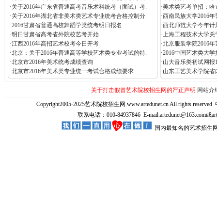
·
关于2016年广东省普通高考音乐术科统考（面试）考.
·
美术类艺考单招：哈市
·
关于2016年湖北省非美术类艺术专业统考合格控制分.
·
西南民族大学2016
·
2016甘肃省普通高校舞蹈学类统考明日报名
·
西北师范大学今年计划
·
明日甘肃省高考省外院校艺考开始
·
上海工程技术大学关于
·
江西2016年高招艺术校考今日开考
·
北京服装学院2016
·
北京：关于2016年普通高等学校艺术类专业考试的特.
·
2016中国艺术类大
·
北京市2016年美术统考成绩查询
·
山大音乐类初试网报15
·
北京市2016年美术类专业统一考试合格成绩要求
·
山东工艺美术学院省内招
关于打击假冒艺术院校招生网的严正声明
网站介
Copyright2005-2025艺术院校招生网 www.artedunet.cn All rights reserved
联系电话：010-84937846 E-mail:artedunet@163.com或
国内最知名的艺术招生网