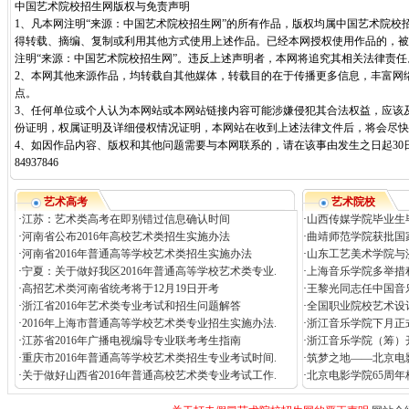
中国艺术院校招生网版权与免责声明
1、凡本网注明“来源：中国艺术院校招生网”的所有作品，版权均属中国艺术院校
得转载、摘编、复制或利用其他方式使用上述作品。已经本网授权使用作品的，被
注明“来源：中国艺术院校招生网”。违反上述声明者，本网将追究其相关法律责任
2、本网其他来源作品，均转载自其他媒体，转载目的在于传播更多信息，丰富网
点。
3、任何单位或个人认为本网站或本网站链接内容可能涉嫌侵犯其合法权益，应该
份证明，权属证明及详细侵权情况证明，本网站在收到上述法律文件后，将会尽快
4、如因作品内容、版权和其他问题需要与本网联系的，请在该事由发生之日起30日
84937846
艺术高考
艺术院校
·
江苏：艺术类高考在即别错过信息确认时间
·
山西传媒学院毕业生
·
河南省公布2016年高校艺术类招生实施办法
·
曲靖师范学院获批国
·
河南省2016年普通高等学校艺术类招生实施办法
·
山东工艺美术学院与
·
宁夏：关于做好我区2016年普通高等学校艺术类专业.
·
上海音乐学院多举措
·
高招艺术类河南省统考将于12月19日开考
·
王黎光同志任中国音
·
浙江省2016年艺术类专业考试和招生问题解答
·
全国职业院校艺术设
·
2016年上海市普通高等学校艺术类专业招生实施办法.
·
浙江音乐学院下月正
·
江苏省2016年广播电视编导专业联考考生指南
·
浙江音乐学院（筹）
·
重庆市2016年普通高等学校艺术类招生专业考试时间.
·
筑梦之地——北京电
·
关于做好山西省2016年普通高校艺术类专业考试工作.
·
北京电影学院65周年