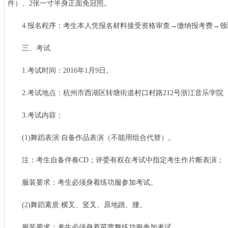
件）、2张一寸半身正面免冠照。
4.报名程序：考生本人凭报名材料接受资格审查→缴纳报考费→领
三、考试
1.考试时间：2016年1月9日。
2.考试地点：杭州市西湖区转塘街道村口村路212号浙江音乐学院
3.考试内容：
(1)舞蹈表演:自备作品表演（不能用组合代替）。
注：考生自备伴奏CD；评委有权在考试中指定考生作片断表演；
服装要求：考生必须身着练功服参加考试。
(2)舞蹈素质:横叉、竖叉、原地跳、腰。
服装要求：考生必须身着芭蕾舞练功服参加考试。