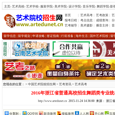
主页
-
艺术高校
-
艺术学校
-
服装学院
-
美术学院
-
设计学院
-
音乐学院
-
舞蹈学院
-
影
首页
|
艺术高考
|
艺考政策
|
艺
报考日程
|
考点信息
|
成绩查询
|
分
艺考辅导
|
美术摄影
|
播音主持
|
音
留学信息
|
留学规划
|
申请攻略
|
签证指南
|
行前准备
|
海外生活
|
国外艺术院校
|
留
您现在的位置： >
中国艺术院校招生网
>
艺考资讯
>
艺术高考
2016年浙江省普通高校招生舞蹈类专业
http://www.artedunet.cn
2015-11-24 14:36:00 来源： 
分享到：
QQ空间
新浪微博
搜狐微博
人人网
开心网
百