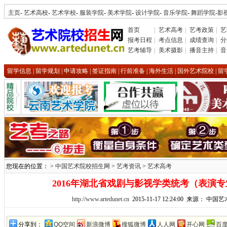
主页
-
艺术高校
-
艺术学校
-
服装学院
-
美术学院
-
设计学院
-
音乐学院
-
舞蹈学院
-
影
首页
|
艺术高考
|
艺考政策
|
艺
报考日程
|
考点信息
|
成绩查询
|
分
艺考辅导
|
美术摄影
|
播音主持
|
音
留学信息
|
留学规划
|
申请攻略
|
签证指南
|
行前准备
|
海外生活
|
国外艺术院校
|
留
您现在的位置： >
中国艺术院校招生网
>
艺考资讯
>
艺术高考
2016年湖北省戏剧与影视学类统考（表演
http://www.artedunet.cn
2015-11-17 12:24:00 来源： 
分享到：
QQ空间
新浪微博
搜狐微博
人人网
开心网
百