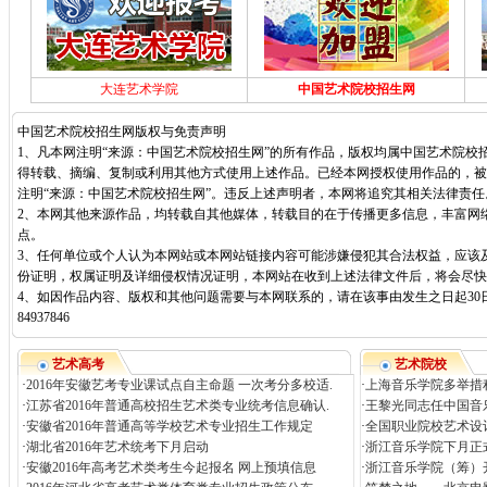
大连艺术学院
中国艺术院校招生网
中国艺术院校招生网版权与免责声明
1、凡本网注明“来源：中国艺术院校招生网”的所有作品，版权均属中国艺术院校
得转载、摘编、复制或利用其他方式使用上述作品。已经本网授权使用作品的，被
注明“来源：中国艺术院校招生网”。违反上述声明者，本网将追究其相关法律责任
2、本网其他来源作品，均转载自其他媒体，转载目的在于传播更多信息，丰富网
点。
3、任何单位或个人认为本网站或本网站链接内容可能涉嫌侵犯其合法权益，应该
份证明，权属证明及详细侵权情况证明，本网站在收到上述法律文件后，将会尽快
4、如因作品内容、版权和其他问题需要与本网联系的，请在该事由发生之日起30日
84937846
艺术高考
艺术院校
·
2016年安徽艺考专业课试点自主命题 一次考分多校适.
·
上海音乐学院多举措
·
江苏省2016年普通高校招生艺术类专业统考信息确认.
·
王黎光同志任中国音
·
安徽省2016年普通高等学校艺术专业招生工作规定
·
全国职业院校艺术设
·
湖北省2016年艺术统考下月启动
·
浙江音乐学院下月正
·
安徽2016年高考艺术类考生今起报名 网上预填信息
·
浙江音乐学院（筹）