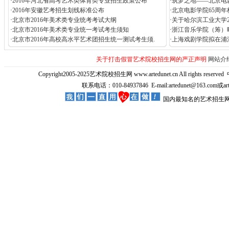
·
2016年河北省高考艺术类体育类专业招生政策公布
·
筑梦之地——北京电
·
2016年安徽艺考招生划线标准公布
·
北京电影学院65周年
·
北京市2016年美术类专业统考考试大纲
·
关于哈尔滨工业大学2
·
北京市2016年美术类专业统一考试考生须知
·
浙江音乐学院（筹）昨
·
北京市2016年高校高水平艺术团招生统一测试考生须.
·
上海戏剧学院拟在浦江
关于打击假冒艺术院校招生网的严正声明
网站介
Copyright2005-2025艺术院校招生网 www.artedunet.cn All rights reserved
联系电话：010-84937846 E-mail:artedunet@163.com或
国内最知名的艺术招生网