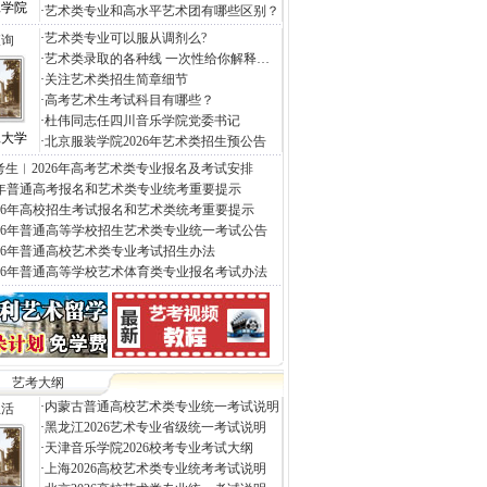
工学院
·
艺术类专业和高水平艺术团有哪些区别？
·
艺术类专业可以服从调剂么?
查询
·
艺术类录取的各种线 一次性给你解释…
·
关注艺术类招生简章细节
·
高考艺术生考试科目有哪些？
·
杜伟同志任四川音乐学院党委书记
工大学
·
北京服装学院2026年艺术类招生预公告
考生︱2026年高考艺术类专业报名及考试安排
26年普通高考报名和艺术类专业统考重要提示
026年高校招生考试报名和艺术类统考重要提示
026年普通高等学校招生艺术类专业统一考试公告
026年普通高校艺术类专业考试招生办法
026年普通高等学校艺术体育类专业报名考试办法
艺考大纲
·
内蒙古普通高校艺术类专业统一考试说明
生活
·
黑龙江2026艺术专业省级统一考试说明
·
天津音乐学院2026校考专业考试大纲
·
上海2026高校艺术类专业统考考试说明