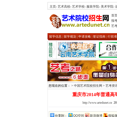
主页
-
艺术高校
-
艺术学校
-
服装学院
-
美术学院
-
首
报
艺
留学信息
|
留学规划
|
申请攻略
|
签证指南
|
行前准
您现在的位置： >
中国艺术院校招生网
>
艺考资
重庆市2014年普通
http://www.artedunet.cn
20
分享到：
QQ空间
新浪微博
搜狐