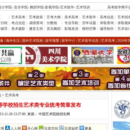
设计学院
-
音乐学院
-
舞蹈学院
-
影视学院
-
艺术留学
-
艺术培训
高考留学两不误
页
|
艺术高考
|
艺考政策
|
艺考大纲
|
美术高考
|
艺术留学
|
高考信息
|
艺术招
考日程
|
考点信息
|
成绩查询
|
分数线
|
专业导航
|
历年试题
|
录取查询
|
录取规
考辅导
|
美术摄影
|
播音主持
|
音乐舞蹈
|
影视表演
|
模特空乘
|
编导制作
|
艺术设
备
|
海外生活
|
国外艺术院校
|
留学预警
|
留学中介
|
艺术留学信息
|
艺术高考
|
2026
讯
>
艺术高考
高等学校招生艺术类专业统考简章发布
13-11-20 13:37:00 来源： 中国艺术院校招生网
微博
人人网
开心网
百度空间
百度贴吧
更多