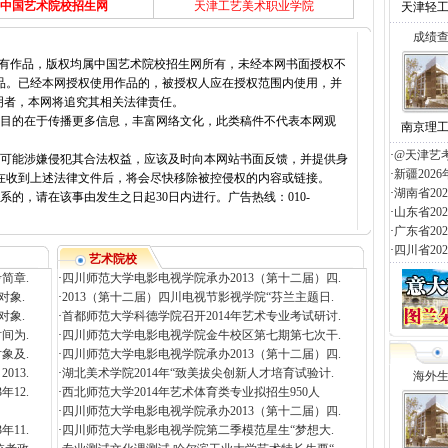
中国艺术院校招生网
天津工艺美术职业学院
天津轻
成绩
所有作品，版权均属中国艺术院校招生网所有，未经本网书面授权不
品。已经本网授权使用作品的，被授权人应在授权范围内使用，并
明者，本网将追究其相关法律责任。
载目的在于传播更多信息，丰富网络文化，此类稿件不代表本网观
南京理
·
@天津艺
容可能涉嫌侵犯其合法权益，应该及时向本网站书面反馈，并提供身
·
新疆20
在收到上述法律文件后，将会尽快移除被控侵权的内容或链接。
·
湖南省2
的，请在该事由发生之日起30日内进行。广告热线：010-
·
山东省2
·
广东省2
·
四川省2
艺术院校
简章.
·
四川师范大学电影电视学院承办2013（第十二届）四.
对象.
·
2013（第十二届）四川电视节影视学院“芬兰主题日.
对象.
·
首都师范大学科德学院召开2014年艺术专业考试研讨.
间为.
·
四川师范大学电影电视学院金牛校区第七期第七次干.
象及.
·
四川师范大学电影电视学院承办2013（第十二届）四.
13.
·
湖北美术学院2014年“致美拔尖创新人才培育试验计.
海外
12.
·
西北师范大学2014年艺术体育类专业拟招生950人
·
四川师范大学电影电视学院承办2013（第十二届）四.
11.
·
四川师范大学电影电视学院第二季模范星生“梦想大.