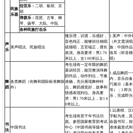
拉弦乐：
二胡、板胡、京
民族
胡
乐器
弹拨乐：
琵琶、古筝、柳
琴、扬琴、大阮、中阮
各种民族打击乐
懂乐理，识谱，乐感好，
1.
美声：中外
音色纯正，能够担任独唱
（外文需演唱
声
美声唱法、民族唱法
或领唱，五官端正，擅长
族：中国作品
乐
表演。身高要求：男
1.70
练耳（听音模
米以上，女
1.60
米以上。
唱）
考生须有一定年限的舞蹈
基训经历，能完整演绎舞
1.
成品舞蹈一
蹈作品，动作到位，节奏
内，音乐自备
舞
各类舞蹈（街舞和国际标准舞除
准确，充分展现舞种特
巧展示（基本
蹈
外）
点，舞蹈感觉好，故事和
等）；
3.
即兴
情感表现到位。身高要
乐，完成即兴
求：男
1.70
米以上，女
1.6
0
米以上。
1.
以唐楷、汉
考生须有若干年书法功
字帖为准，其
底。参照国家教育部考试
命题书写，按
书
中国书法
中心《中国书画等级考
准体裁形式和
法
试》书法部分的有关要
成。
2.
考生自