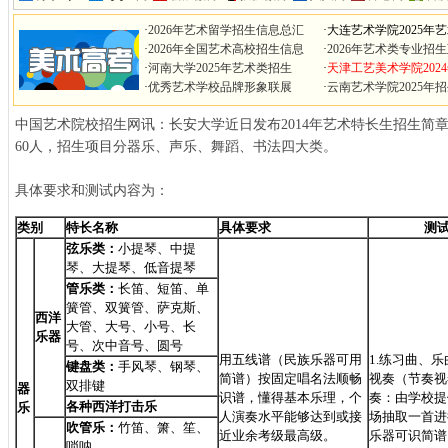
·
2026年艺术留学招生信息总汇
·
大连艺术学院2025年
·
2026年全国艺术高校招生信息
·
2026年艺术类专业招
·
河南大学2025年艺术类招生
·
天津工艺美术学院202
·
优秀艺术学校品牌形象联展
·
云南艺术学院2025年
中国艺术院校招生网讯：长安大学近日发布2014年艺术特长生招生简章
60人，招生项目分器乐、声乐、舞蹈、书法四大类。
具体要求和测试内容为：
类别
特长名称
具体要求
测
弦乐类：
小提琴、中提
琴、大提琴、低音提琴
管乐类：
长笛、短笛、单
簧管、双簧管、萨克斯、
西洋
大管、大号、小号、长
乐器
号、次中音号、圆号
用五线谱（民族乐器可用
1.
练习曲、乐
键盘类：
手风琴、钢琴、
简谱）按固定唱名法顺畅
视奏（节奏视
双排键
器
识谱，懂得基本乐理，个
奏：由学校提
各种西洋打击乐
乐
人演奏水平能够达到或接
场抽取一首进
吹管乐：
竹笛、箫、笙、
近业余考级最高级。
乐器可识简谱
唢呐