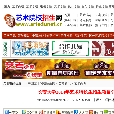
主页
-
艺术高校
-
艺术学校
-
服装学院
-
美术学院
-
设计学院
-
音乐学院
-
舞蹈学院
-
影
首页
|
艺术高考
|
艺考政策
|
艺
报考日程
|
考点信息
|
成绩查询
|
分
艺考辅导
|
美术摄影
|
播音主持
|
音
留学信息
|
留学规划
|
申请攻略
|
签证指南
|
行前准备
|
海外生活
|
国外艺术院校
|
留
您现在的位置： >
中国艺术院校招生网
>
艺考资讯
>
艺术高考
长安大学2014年艺术特长生招生项目
http://www.artedunet.cn
2013-11-20 8:35:00 来源： 中
分享到：
QQ空间
新浪微博
搜狐微博
人人网
开心网
百