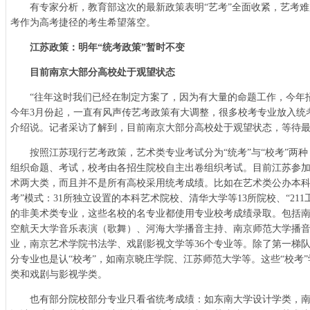
有专家分析，教育部这次的最新政策表明“艺考”全面收紧，艺考
考作为高考捷径的考生希望落空。
江苏政策：明年“统考政策”暂时不变
目前南京大部分高校处于观望状态
“往年这时我们已经在制定方案了，因为有大量的命题工作，今年
今年3月份起，一直有风声传艺考政策有大调整，很多校考专业放入统
介绍说。记者采访了解到，目前南京大部分高校处于观望状态，等待
按照江苏现行艺考政策，艺术类专业考试分为“统考”与“校考”两
组织命题、考试，校考由各招生院校自主出卷组织考试。目前江苏参
术两大类，而且并不是所有高校采用统考成绩。比如在艺术类公办本科
考”模式：31所独立设置的本科艺术院校、清华大学等13所院校、“21
的非美术类专业，这些名校的名专业都使用专业校考成绩录取。包括
空航天大学音乐表演（歌舞）、河海大学播音主持、南京师范大学播音
业，南京艺术学院书法学、戏剧影视文学等36个专业等。除了第一梯
分专业也是认“校考”，如南京晓庄学院、江苏师范大学等。这些“校考
类和戏剧与影视学类。
也有部分院校部分专业只看省统考成绩：如东南大学设计学类，