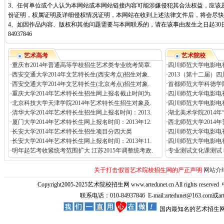
3、任何单位或个人认为本网站或本网站链接内容可能涉嫌侵犯其合法权益，应该
份证明，权属证明及详细侵权情况证明，本网站在收到上述法律文件后，将会尽快
4、如因作品内容、版权和其他问题需要与本网联系的，请在该事由发生之日起30日
84937846
艺术高考
艺术院校
·
重庆市2014年普通高等学校招生艺术类专业统考简章.
·
四川师范大学电影电视
·
西安交通大学2014年文艺特长生(西安考点)招生对象.
·
2013（第十二届）
·
西安交通大学2014年文艺特长生(北京考点)招生对象.
·
首都师范大学科德学院
·
重庆大学2014年艺术特长生招生网上报名截止时间为.
·
四川师范大学电影电
·
北京科技大学天津学院2014年艺术特长生招生对象及.
·
四川师范大学电影电视
·
清华大学2014年艺术特长生招生网上报名时间：2013.
·
湖北美术学院2014
·
厦门大学2014年艺术特长生网上报名时间：2013年12.
·
西北师范大学2014
·
长安大学2014年艺术特长生招生项目分四大类
·
四川师范大学电影电视
·
长安大学2014年艺术特长生网上报名时间：2013年11.
·
四川师范大学电影电
·
明年起艺考收紧统考范围扩大 江苏2015年调整统考政.
·
专业测试文化课测试 
关于打击假冒艺术院校招生网的严正声明
网站介
Copyright2005-2025艺术院校招生网 www.artedunet.cn All rights reserved
联系电话：010-84937846 E-mail:artedunet@163.com或
国内最知名的艺术招生网