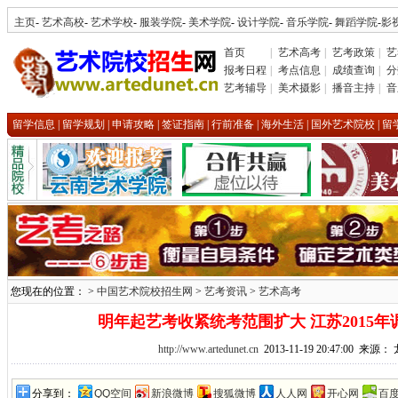
主页
-
艺术高校
-
艺术学校
-
服装学院
-
美术学院
-
设计学院
-
音乐学院
-
舞蹈学院
-
影
首页
|
艺术高考
|
艺考政策
|
艺
报考日程
|
考点信息
|
成绩查询
|
分
艺考辅导
|
美术摄影
|
播音主持
|
音
留学信息
|
留学规划
|
申请攻略
|
签证指南
|
行前准备
|
海外生活
|
国外艺术院校
|
留
您现在的位置： >
中国艺术院校招生网
>
艺考资讯
>
艺术高考
明年起艺考收紧统考范围扩大 江苏2015
http://www.artedunet.cn
2013-11-19 20:47:00 来源
分享到：
QQ空间
新浪微博
搜狐微博
人人网
开心网
百