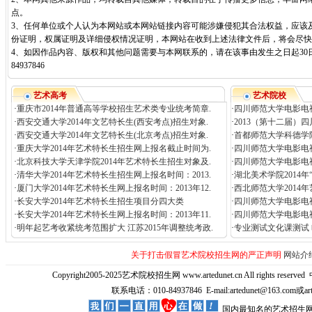
点。
3、任何单位或个人认为本网站或本网站链接内容可能涉嫌侵犯其合法权益，应该
份证明，权属证明及详细侵权情况证明，本网站在收到上述法律文件后，将会尽快
4、如因作品内容、版权和其他问题需要与本网联系的，请在该事由发生之日起30日
84937846
艺术高考
艺术院校
·
重庆市2014年普通高等学校招生艺术类专业统考简章.
·
四川师范大学电影电视
·
西安交通大学2014年文艺特长生(西安考点)招生对象.
·
2013（第十二届）
·
西安交通大学2014年文艺特长生(北京考点)招生对象.
·
首都师范大学科德学院
·
重庆大学2014年艺术特长生招生网上报名截止时间为.
·
四川师范大学电影电
·
北京科技大学天津学院2014年艺术特长生招生对象及.
·
四川师范大学电影电视
·
清华大学2014年艺术特长生招生网上报名时间：2013.
·
湖北美术学院2014
·
厦门大学2014年艺术特长生网上报名时间：2013年12.
·
西北师范大学2014
·
长安大学2014年艺术特长生招生项目分四大类
·
四川师范大学电影电视
·
长安大学2014年艺术特长生网上报名时间：2013年11.
·
四川师范大学电影电
·
明年起艺考收紧统考范围扩大 江苏2015年调整统考政.
·
专业测试文化课测试 
关于打击假冒艺术院校招生网的严正声明
网站介
Copyright2005-2025艺术院校招生网 www.artedunet.cn All rights reserved
联系电话：010-84937846 E-mail:artedunet@163.com或
国内最知名的艺术招生网