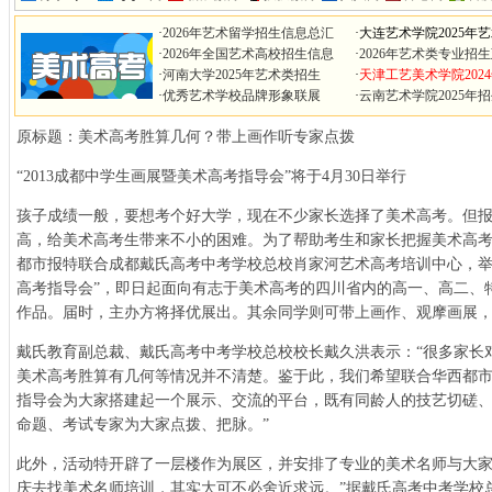
·
2026年艺术留学招生信息总汇
·
大连艺术学院2025年
·
2026年全国艺术高校招生信息
·
2026年艺术类专业招
·
河南大学2025年艺术类招生
·
天津工艺美术学院202
·
优秀艺术学校品牌形象联展
·
云南艺术学院2025年
原标题：美术高考胜算几何？带上画作听专家点拨
“2013成都中学生画展暨美术高考指导会”将于4月30日举行
孩子成绩一般，要想考个好大学，现在不少家长选择了美术高考。但
高，给美术高考生带来不小的困难。为了帮助考生和家长把握美术高考胜
都市报特联合成都戴氏高考中考学校总校肖家河艺术高考培训中心，举办
高考指导会”，即日起面向有志于美术高考的四川省内的高一、高二、
作品。届时，主办方将择优展出。其余同学则可带上画作、观摩画展
戴氏教育副总裁、戴氏高考中考学校总校校长戴久洪表示：“很多家长
美术高考胜算有几何等情况并不清楚。鉴于此，我们希望联合华西都
指导会为大家搭建起一个展示、交流的平台，既有同龄人的技艺切磋
命题、考试专家为大家点拨、把脉。”
此外，活动特开辟了一层楼作为展区，并安排了专业的美术名师与大家
庆去找美术名师培训，其实大可不必舍近求远。”据戴氏高考中考学校