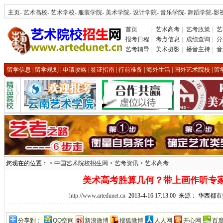
主页
-
艺术高校
-
艺术学校
-
服装学院
-
美术学院
-
设计学院
-
音乐学院
-
舞蹈学院
-
影
首页
|
艺术高考
|
艺考政策
|
艺
报考日程
|
考点信息
|
成绩查询
|
分
艺考辅导
|
美术摄影
|
播音主持
|
音
留学信息
|
留学规划
|
申请攻略
|
签证指南
|
行前准备
|
海外生活
|
国外艺术院校
|
留
您现在的位置： >
中国艺术院校招生网
>
艺考资讯
>
艺术高考
美术高考胜算几何？带上画作听专
http://www.artedunet.cn
2013-4-16 17:13:00 来源： 华
分享到：
QQ空间
新浪微博
搜狐微博
人人网
开心网
百