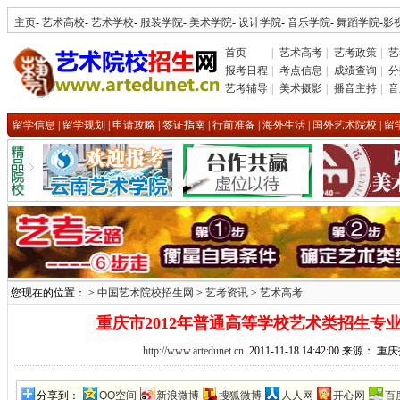
主页
-
艺术高校
-
艺术学校
-
服装学院
-
美术学院
-
设计学院
-
音乐学院
-
舞蹈学院
-
影
首页
|
艺术高考
|
艺考政策
|
艺
报考日程
|
考点信息
|
成绩查询
|
分
艺考辅导
|
美术摄影
|
播音主持
|
音
留学信息
|
留学规划
|
申请攻略
|
签证指南
|
行前准备
|
海外生活
|
国外艺术院校
|
留
您现在的位置： >
中国艺术院校招生网
>
艺考资讯
>
艺术高考
重庆市2012年普通高等学校艺术类招生专
http://www.artedunet.cn
2011-11-18 14:42:00 来源：
分享到：
QQ空间
新浪微博
搜狐微博
人人网
开心网
百