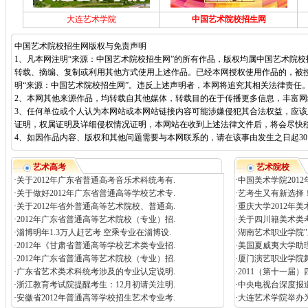
大连艺术学院
中国艺术院校招生网
中国艺术院校招生网版权与免责声明
1、凡本网注明“来源：中国艺术院校招生网”的所有作品，版权均属中国艺术院
转载、摘编、复制或利用其他方式使用上述作品。已经本网授权使用作品的，被
明“来源：中国艺术院校招生网”。违反上述声明者，本网将追究其相关法律责任
2、本网其他来源作品，均转载自其他媒体，转载目的在于传播更多信息，丰富
3、任何单位或个人认为本网站或本网站链接内容可能涉嫌侵犯其合法权益，应
证明，权属证明及详细侵权情况证明，本网站在收到上述法律文件后，将会尽快
4、如因作品内容、版权和其他问题需要与本网联系的，请在该事由发生之日起30日内进
艺术高考
艺术院校
·
关于2012年广东省普通高考音乐术科统考有.
·
中国美术学院2012
·
关于做好2012年广东省普通高等学校艺术专.
·
艺考生又有新选择！
·
关于2012年省外普通高等艺术院校、普通高.
·
重庆大学2012年
·
2012年广东省普通高等艺术院校（专业）招.
·
关于四川籍美术类考
·
淄博明年1.3万人赶艺考 空乘专业在淄博设.
·
湖南艺术职业学院"
·
2012年《甘肃省普通高等学校艺术类专业招.
·
美国夏威夷大学助
·
2012年广东省普通高等艺术院校（专业）招.
·
厦门演艺职业学院舞
·
广东省艺术类术科统考涉及的专业认定说明.
·
2011（第十一届）
·
浙江教育考试院提醒考生：12月初请关注明.
·
中央电视台深度报
·
安徽省2012年普通高等学校招生艺术专业考.
·
大连艺术学院举办