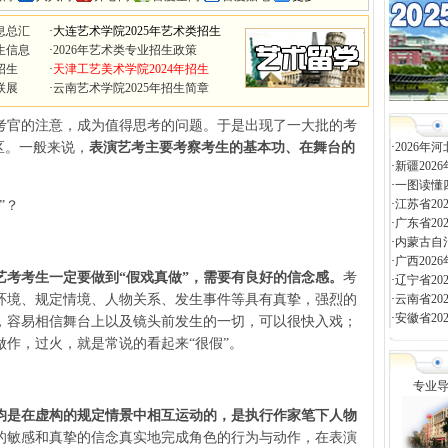
息总汇
·
大连艺术学院2025年艺术类招生
生信息
·
2026年艺术类专业招生政策
招生
·
天津工艺美术学院2024年招生
联展
·
云南艺术学院2025年招生简章
考官的注意，成为值得思考的问题。于是出现了一大批的考
区。一般来说，
表演艺考主要考察考生的基本功、在舞台的
·
2026
·
新疆20
·
一图读懂
·
江苏省2
”？
·
广东省2
·
内蒙古自
·
广西20
艺考考生一定要做到“假戏真做”，需要有良好的信念感。
考
·
辽宁省2
环境、规定情境、人物关系、发生事件等具有真挚，强烈的
·
云南省2
·
安徽省2
，容易相信舞台上以及镜头前发生的一切，可以很快入戏；
作，过火，就是常说的看起来“很假”。
专业
均是在虚构的规定情景中相互运动的，是执行作家笔下人物
的敏感和真挚的信念真实地完成角色的行为与动作，在表演