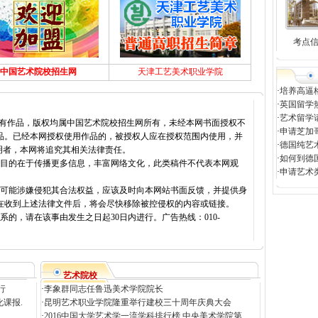
考点
中国艺术院校招生网
天津工艺美术职业学院
·
培养高逼
·
英国留学
·
艺术留学
所有作品，版权均属中国艺术院校招生网所有，未经本网书面授权不
·
申请芝加
品。已经本网授权使用作品的，被授权人应在授权范围内使用，并
·
德国纯艺
明者，本网将追究其相关法律责任。
·
如何到德
载目的在于传播更多信息，丰富网络文化，此类稿件不代表本网观
·
申请艺术
容可能涉嫌侵犯其合法权益，应该及时向本网站书面反馈，并提供身
在收到上述法律文件后，将会尽快移除被控侵权的内容或链接。
的，请在该事由发生之日起30日内进行。广告热线：010-
艺术院校
行
·
李象群同志任鲁迅美术学院院长
课报.
·
昆明艺术职业学院隆重举行建校三十周年庆典大会
·
2016中国大学艺术学一流学科排行榜 中央美术学院第.