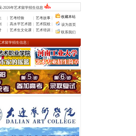
-2026年艺术留学招生信息
收藏本站
生
|
艺考经验
|
艺考故事
|
则
|
高水平艺术团
|
艺术院校
|
设为首页
计
|
艺术生文化课
|
艺术培训
|
联系我们
年艺术留学招生信息
|