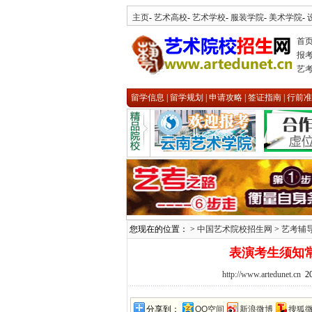
主页
-
艺术高校
-
艺术学校
-
服装学院
-
美术学院
-
首
报
艺
留学信息
|
留学规划
|
申请攻略
|
签证指南
|
行前准
您现在的位置： >
中国艺术院校招生网
>
艺考辅
表演考生须知
http://www.artedunet.cn
20
分享到：
QQ空间
新浪微博
搜狐