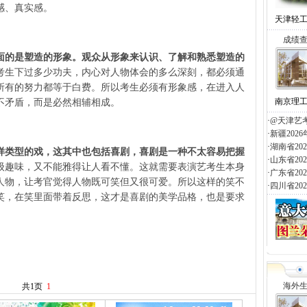
感、真实感。
天津轻
成绩
面的是塑造的形象。观众从形象来认识、了解和熟悉塑造的
考生下过多少功夫，内心对人物体会的多么深刻，都必须通
所有的努力都等于白费。所以考生必须有形象感，在进入人
南京理
不矛盾，而是必然相辅相成。
·
@天津艺
·
新疆20
·
湖南省2
类型的戏，这其中也包括喜剧，喜剧是一种不太容易把握
·
山东省2
级趣味，又不能雅得让人看不懂。这就需要表演艺考生本身
·
广东省2
人物，让考官觉得人物既可笑但又很可爱。所以这样的笑不
·
四川省2
笑，在笑里面带着反思，这才是喜剧的美学品格，也是要求
海外
共1页
1