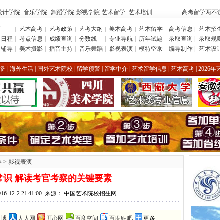
设计学院
-
音乐学院
-
舞蹈学院
-
影视学院
-
艺术留学
-
艺术培训
高考留学两不误
页
|
艺术高考
|
艺考政策
|
艺考大纲
|
美术高考
|
艺术留学
|
高考信息
|
艺术招
考日程
|
考点信息
|
成绩查询
|
分数线
|
专业导航
|
历年试题
|
录取查询
|
录取规
考辅导
|
美术摄影
|
播音主持
|
音乐舞蹈
|
影视表演
|
模特空乘
|
编导制作
|
艺术设
备
|
海外生活
|
国外艺术院校
|
留学预警
|
留学中介
|
艺术留学信息
|
艺术高考
|
2026
导
>
影视表演
常识 解读考官考察的关键要素
16-12-2 21:41:00 来源： 中国艺术院校招生网
微博
人人网
开心网
百度空间
百度贴吧
更多