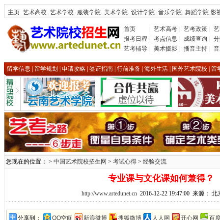
主页
-
艺术高校
-
艺术学校
-
服装学院
-
美术学院
-
设计学院
-
音乐学院
-
舞蹈学院
-
影
首页
|
艺术高考
|
艺考政策
|
艺
报考日程
|
考点信息
|
成绩查询
|
分
艺考辅导
|
美术摄影
|
播音主持
|
音
留学信息
|
留学规划
|
申请攻略
|
签证指南
|
行前准备
|
海外生活
|
国外艺术院校
|
留
您现在的位置： >
中国艺术院校招生网
>
考试心得
>
经验交流
专业课与文化课如何兼得？
http://www.artedunet.cn
2016-12-22 19:47:00 来源：
分享到：
QQ空间
新浪微博
搜狐微博
人人网
开心网
百