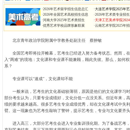
·
2026年艺术留学招生信息总汇
·
大连艺术学院2025年
·
2026年全国艺术高校招生信息
·
2026年艺术类专业招
·
河南大学2025年艺术类招生
·
天津工艺美术学院202
·
优秀艺术学校品牌形象联展
·
云南艺术学院2025年
北京青年政治学院附属中学教务处副主任 蔡翀敏
全国艺考即将拉开帷幕，艺考生已经进入努力备考状态。然而，在
入“两难”的境地：文化课和专业课不能兼顾，顾此失彼。那么，如何
系？
专业课可以“速成”，文化课却不能
一般来说，艺考生的文化基础较薄弱，原因是他们的文化课学习时
部分考生认为，只要专业成绩好，文化分低一点没关系。但近年来，
绩的要求越来越高。很多艺考生专业成绩优秀，却在文化课考试中失
臂。这一现象也为艺考生敲响了警钟，提示艺考生，专业与文化要齐头
进入高三，大部分艺考生会进入专业集训强化期。为了备战艺考，
直到艺考结束，高三下学期才用两到三个月时间复习文化课。其实，