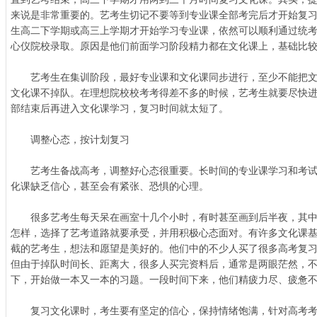
来说是非常重要的。艺考生切记不要等到专业课全部考完后才开始复
生高二下学期或高三上学期才开始学习专业课，依然可以顺利通过统
心仪院校录取。原因是他们前面学习阶段精力都在文化课上，基础比
艺考生在集训阶段，最好专业课和文化课同步进行，至少不能把文
文化课不掉队。在理想院校校考考得差不多的时候，艺考生就要尽快
部结束后再进入文化课学习，复习时间就太短了。
调整心态，按计划复习
艺考生备战高考，调整好心态很重要。长时间的专业课学习和考试
化课缺乏信心，甚至会有紧张、恐惧的心理。
很多艺考生每天呆在画室十几个小时，有时甚至画到后半夜，其中
怎样，选择了艺考道路就要承受，并用积极心态面对。有许多文化课
截的艺考生，想法和愿望是美好的。他们中的不少人买了很多高考复
但由于掉队时间长、距离大，很多人买完资料后，通常是两眼茫然，
下，开始做一本又一本的习题。一段时间下来，他们精疲力尽、疲惫
复习文化课时，考生要有坚定的信心，保持情绪饱满，针对高考考