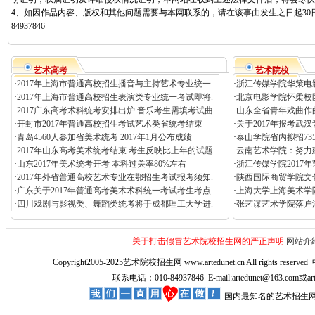
4、如因作品内容、版权和其他问题需要与本网联系的，请在该事由发生之日起30日
84937846
艺术高考
艺术院校
·
2017年上海市普通高校招生播音与主持艺术专业统一.
·
浙江传媒学院华策电影
·
2017年上海市普通高校招生表演类专业统一考试即将.
·
北京电影学院怀柔校
·
2017广东高考术科统考安排出炉 音乐考生需填考试曲.
·
山东全省青年戏曲作
·
开封市2017年普通高校招生考试艺术类省统考结束
·
关于2017年报考武
·
青岛4560人参加省美术统考 2017年1月公布成绩
·
泰山学院省内拟招73
·
2017年山东高考美术统考结束 考生反映比上年的试题.
·
云南艺术学院：努力
·
山东2017年美术统考开考 本科过关率80%左右
·
浙江传媒学院2017
·
2017年外省普通高校艺术专业在鄂招生考试报考须知.
·
陕西国际商贸学院文
·
广东关于2017年普通高考美术术科统一考试考生考点.
·
上海大学上海美术学
·
四川戏剧与影视类、舞蹈类统考将于成都理工大学进.
·
张艺谋艺术学院落户
关于打击假冒艺术院校招生网的严正声明
网站介
Copyright2005-2025艺术院校招生网 www.artedunet.cn All rights reserved
联系电话：010-84937846 E-mail:artedunet@163.com或
国内最知名的艺术招生网