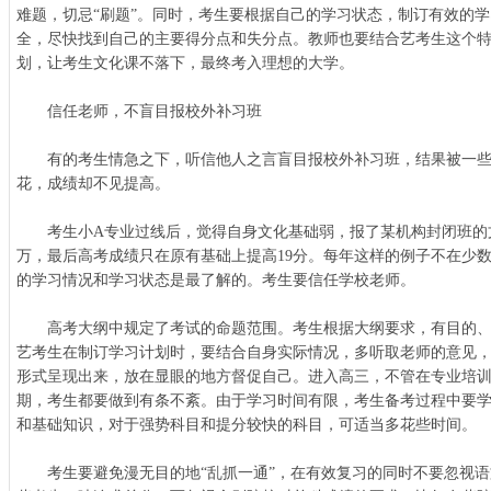
难题，切忌“刷题”。同时，考生要根据自己的学习状态，制订有效的
全，尽快找到自己的主要得分点和失分点。教师也要结合艺考生这个
划，让考生文化课不落下，最终考入理想的大学。
信任老师，不盲目报校外补习班
有的考生情急之下，听信他人之言盲目报校外补习班，结果被一些
花，成绩却不见提高。
考生小A专业过线后，觉得自身文化基础弱，报了某机构封闭班的
万，最后高考成绩只在原有基础上提高19分。每年这样的例子不在少
的学习情况和学习状态是最了解的。考生要信任学校老师。
高考大纲中规定了考试的命题范围。考生根据大纲要求，有目的、
艺考生在制订学习计划时，要结合自身实际情况，多听取老师的意见
形式呈现出来，放在显眼的地方督促自己。进入高三，不管在专业培
期，考生都要做到有条不紊。由于学习时间有限，考生备考过程中要
和基础知识，对于强势科目和提分较快的科目，可适当多花些时间。
考生要避免漫无目的地“乱抓一通”，在有效复习的同时不要忽视语