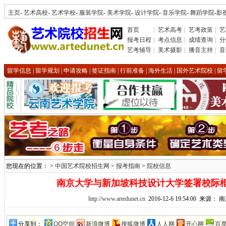
主页
-
艺术高校
-
艺术学校
-
服装学院
-
美术学院
-
设计学院
-
音乐学院
-
舞蹈学院
-
影
首页
|
艺术高考
|
艺考政策
|
艺
报考日程
|
考点信息
|
成绩查询
|
分
艺考辅导
|
美术摄影
|
播音主持
|
音
留学信息
|
留学规划
|
申请攻略
|
签证指南
|
行前准备
|
海外生活
|
国外艺术院校
|
留
您现在的位置： >
中国艺术院校招生网
>
报考指南
>
院校信息
南京大学与新加坡科技设计大学签署校际
http://www.artedunet.cn
2016-12-6 19:54:00 来源：
分享到：
QQ空间
新浪微博
搜狐微博
人人网
开心网
百