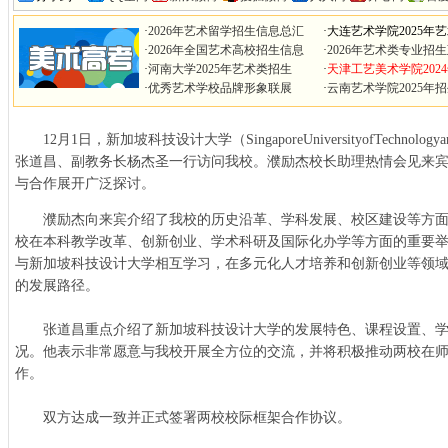
·
2026年艺术留学招生信息总汇
·
大连艺术学院2025年
·
2026年全国艺术高校招生信息
·
2026年艺术类专业招
·
河南大学2025年艺术类招生
·
天津工艺美术学院202
·
优秀艺术学校品牌形象联展
·
云南艺术学院2025年
12月1日，新加坡科技设计大学（SingaporeUniversityofTechnolog
张道昌、副教务长杨杰圣一行访问我校。濮励杰校长助理热情会见来
与合作展开广泛探讨。
濮励杰向来宾介绍了我校的历史沿革、学科发展、校区建设等方面
校在本科教学改革、创新创业、学术科研及国际化办学等方面的重要
与新加坡科技设计大学相互学习，在多元化人才培养和创新创业等领
的发展路径。
张道昌重点介绍了新加坡科技设计大学的发展特色、课程设置、学
况。他表示非常愿意与我校开展全方位的交流，并将积极推动两校在
作。
双方达成一致并正式签署两校校际框架合作协议。