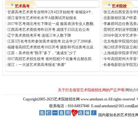
艺术高考
艺术院校
·
甘肃高考艺术类专业明年2月4日开始校考 省城设4个.
·
张立杰任西安音乐学
·
浙江省学生艺术特长水平A级测试开始报名
·
北影新校区落户怀柔
·
2017年艺考湖北考生下降近一成 服装表演专业人数翻.
·
李象群同志任鲁迅美
·
江西高考艺术类统考昨日开考 成绩于23日左右公布
·
昆明艺术职业学院隆
·
辽宁美术类统考开考 连续三年人数下降
·
2016中国大学艺术
·
江苏3万名考生昨参加美术省统考 比去年少了2000多.
·
北京电影学院现代创
·
福建省高招艺术类统考10日开考 摄影和书法类考点设.
·
海口经济学院设立南
·
江苏：美术统考“熟手”多了，“速成生”少了
·
上海戏剧学院牵手阿
·
2017高招艺术招生校考 省外院校5个在豫考点都在郑.
·
今年高招郑州大学音
·
浙江：一大波艺术类高考报名“来袭”
·
长春电影职业学院完
关于打击假冒艺术院校招生网的严正声明
网站介
Copyright2005-2025艺术院校招生网 www.artedunet.cn All rights reserved
联系电话：010-84937846 E-mail:artedunet@163.com或
国内最知名的艺术招生网