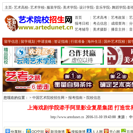
主页
-
艺术高校
-
艺术学校
-
服装学院
-
美术学院
-
设计学院
-
音乐学院
-
舞蹈学院
-
影
首页
|
艺术高考
|
艺考政策
|
艺
报考日程
|
考点信息
|
成绩查询
|
分
艺考辅导
|
美术摄影
|
播音主持
|
音
留学信息
|
留学规划
|
申请攻略
|
签证指南
|
行前准备
|
海外生活
|
国外艺术院校
|
留
您现在的位置： >
中国艺术院校招生网
>
报考指南
>
院校信息
上海戏剧学院牵手阿里影业复星集团 打造世
http://www.artedunet.cn
2016-11-10 19:43:00 来源：
分享到：
QQ空间
新浪微博
搜狐微博
人人网
开心网
百