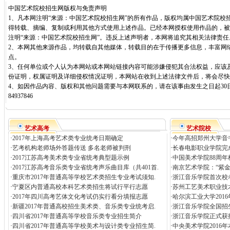
中国艺术院校招生网版权与免责声明
1、凡本网注明“来源：中国艺术院校招生网”的所有作品，版权均属中国艺术院校
得转载、摘编、复制或利用其他方式使用上述作品。已经本网授权使用作品的，被
注明“来源：中国艺术院校招生网”。违反上述声明者，本网将追究其相关法律责任
2、本网其他来源作品，均转载自其他媒体，转载目的在于传播更多信息，丰富网
点。
3、任何单位或个人认为本网站或本网站链接内容可能涉嫌侵犯其合法权益，应该
份证明，权属证明及详细侵权情况证明，本网站在收到上述法律文件后，将会尽快
4、如因作品内容、版权和其他问题需要与本网联系的，请在该事由发生之日起30日
84937846
艺术高考
艺术院校
·
2017年上海高考艺术类专业统考日期确定
·
今年高招郑州大学音
·
艺考机构老师场外答题传送 多名老师被判刑
·
长春电影职业学院完
·
2017江苏高考美术类专业省统考典型题示例
·
中国美术学院88周年
·
2017江苏高考音乐类专业省统考声乐曲目库（共401首.
·
南京艺术学院：“紫
·
重庆市2017年普通高等学校艺术类招生专业考试须知.
·
浙江音乐学院首次校考
·
宁夏区内普通高校本科艺术类招生将试行平行志愿
·
苏州工艺美术职业技
·
2017年四川高考艺体文化考试仍实行看分填报志愿
·
哈尔滨工业大学201
·
新疆2017年普通高校招生美术类、音乐类专业统考启.
·
浙江音乐学院全国招生
·
四川省2017年普通高等学校音乐类专业招生简介
·
浙江音乐学院正式获
·
四川省2017年普通高等学校美术与设计类专业招生简.
·
中央美术学院2016年