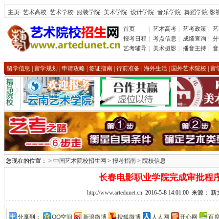
主页
-
艺术高校
-
艺术学校
-
服装学院
-
美术学院
-
设计学院
-
音乐学院
-
舞蹈学院
-
影
首页
|
艺术高考
|
艺考政策
|
艺
报考日程
|
考点信息
|
成绩查询
|
分
艺考辅导
|
美术摄影
|
播音主持
|
音
留学信息
|
留学规划
|
申请攻略
|
签证指南
|
行前准备
|
海外生活
|
国外艺术院校
|
留
您现在的位置： >
中国艺术院校招生网
>
报考指南
>
院校信息
长春电影职业学院完成审批程
http://www.artedunet.cn
2016-5-8 14:01:00 来源：
分享到：
QQ空间
新浪微博
搜狐微博
人人网
开心网
百