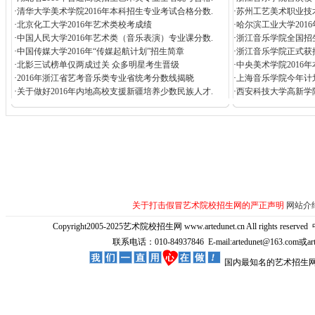
·
清华大学美术学院2016年本科招生专业考试合格分数.
·
苏州工艺美术职业技
·
北京化工大学2016年艺术类校考成绩
·
哈尔滨工业大学201
·
中国人民大学2016年艺术类（音乐表演）专业课分数.
·
浙江音乐学院全国招生
·
中国传媒大学2016年“传媒起航计划”招生简章
·
浙江音乐学院正式获
·
北影三试榜单仅两成过关 众多明星考生晋级
·
中央美术学院2016年
·
2016年浙江省艺考音乐类专业省统考分数线揭晓
·
上海音乐学院今年计
·
关于做好2016年内地高校支援新疆培养少数民族人才.
·
西安科技大学高新学
关于打击假冒艺术院校招生网的严正声明
网站介
Copyright2005-2025艺术院校招生网 www.artedunet.cn All rights reserved
联系电话：010-84937846 E-mail:artedunet@163.com或
国内最知名的艺术招生网