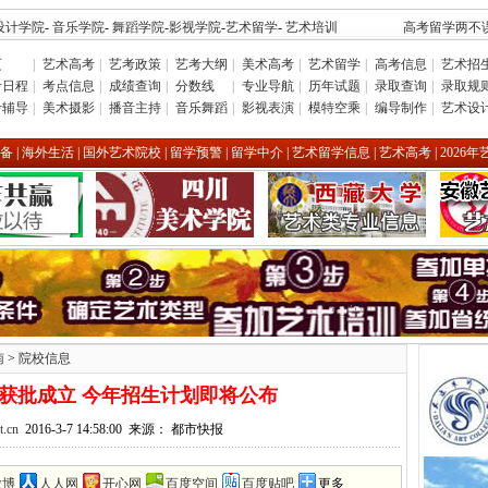
设计学院
-
音乐学院
-
舞蹈学院
-
影视学院
-
艺术留学
-
艺术培训
高考留学两不误
页
|
艺术高考
|
艺考政策
|
艺考大纲
|
美术高考
|
艺术留学
|
高考信息
|
艺术招
考日程
|
考点信息
|
成绩查询
|
分数线
|
专业导航
|
历年试题
|
录取查询
|
录取规
考辅导
|
美术摄影
|
播音主持
|
音乐舞蹈
|
影视表演
|
模特空乘
|
编导制作
|
艺术设
备
|
海外生活
|
国外艺术院校
|
留学预警
|
留学中介
|
艺术留学信息
|
艺术高考
|
2026
南
>
院校信息
获批成立 今年招生计划即将公布
t.cn
2016-3-7 14:58:00 来源： 都市快报
微博
人人网
开心网
百度空间
百度贴吧
更多