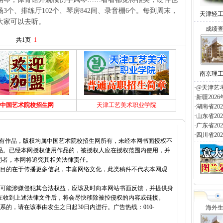
3个、排练厅102个、琴房842间、录音棚6个。每到周末，
天津轻
大家可以去听。
成绩
共1页
1
南京理
·
@天津艺
·
新疆20
中国艺术院校招生网
天津工艺美术职业学院
·
湖南省2
·
山东省2
·
广东省2
·
四川省2
所有作品，版权均属中国艺术院校招生网所有，未经本网书面授权不
品。已经本网授权使用作品的，被授权人应在授权范围内使用，并
明者，本网将追究其相关法律责任。
载目的在于传播更多信息，丰富网络文化，此类稿件不代表本网观
容可能涉嫌侵犯其合法权益，应该及时向本网站书面反馈，并提供身
在收到上述法律文件后，将会尽快移除被控侵权的内容或链接。
的，请在该事由发生之日起30日内进行。广告热线：010-
海外