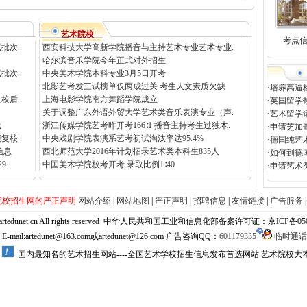
艺术院校
考点
批次.
·
西安科技大学高新学院播音与主持艺术专业艺术专业.
·
哈尔滨音乐学院今年正式对外招生
批次.
·
中央美术学院本科专业3月5日开考
·
北影艺考发三试榜单仅两成过关 考生人文素质欠缺
·
培养高逼
校后.
·
上海电影学院南方舞蹈学院成立
·
英国留学
·
关于调整广东外语外贸大学艺术类音乐表演专业（声.
·
艺术留学
线
·
浙江传媒学院艺考昨开考166∶1 播音主持考生过独木.
·
申请芝加
复核.
·
中央戏剧学院表演系艺考初试淘汰率达95.4%
·
德国纯艺
信息
·
西北师范大学2016年计划招录艺术类本科生835人
·
如何到德
9.
·
中国美术学院校考开考 录取比例1∶40
·
申请艺术
院校招生网的严正声明
网站介绍
|
网站地图
|
严正声明
|
招聘信息
|
友情链接
|
广告服务
net.cn All rights reserved
中华人民共和国工业和信息化部备案许可证：京ICP备05058
mail:artedunet@163.com或artedunet@126.com 广告咨询QQ：
601179335
临时通话
国内最知名的艺术招生网站----全国艺术学校招生信息发布首选网站 艺术院校