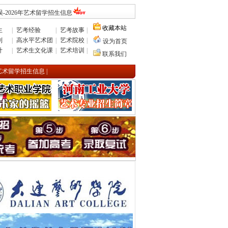
-2026年艺术留学招生信息
收藏本站
生
|
艺考经验
|
艺考故事
|
则
|
高水平艺术团
|
艺术院校
|
设为首页
计
|
艺术生文化课
|
艺术培训
|
联系我们
年艺术留学招生信息
|