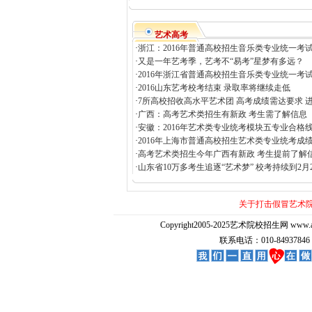
艺术高考
·
浙江：2016年普通高校招生音乐类专业统一考试
·
又是一年艺考季，艺考不“易考”星梦有多远？
·
2016年浙江省普通高校招生音乐类专业统一考试
·
2016山东艺考校考结束 录取率将继续走低
·
7所高校招收高水平艺术团 高考成绩需达要求 进
·
广西：高考艺术类招生有新政 考生需了解信息
·
安徽：2016年艺术类专业统考模块五专业合格
·
2016年上海市普通高校招生艺术类专业统考成绩
·
高考艺术类招生今年广西有新政 考生提前了解
·
山东省10万多考生追逐“艺术梦” 校考持续到2月2
关于打击假冒艺术
Copyright2005-2025艺术院校招生网 www.artedu
联系电话：010-84937846 E-