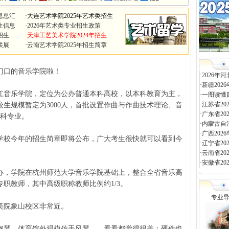
息总汇
·
大连艺术学院2025年艺术类招生
生信息
·
2026年艺术类专业招生政策
招生
·
天津工艺美术学院2024年招生
联展
·
云南艺术学院2025年招生简章
口的音乐学院啦！
·
2026
·
新疆20
音乐学院，定位为公办普通本科高校，以本科教育为主，
·
一图读懂
·
江苏省2
生规模暂定为3000人，首批设置作曲与作曲技术理论、音
·
广东省2
本科专业。
·
内蒙古自
·
广西20
校今年的招生简章即将公布，广大考生很快就可以看到今
·
辽宁省2
·
云南省2
·
安徽省2
，学院在杭州师范大学音乐学院基础上，整合全省音乐高
名专职教师，其中高级职称教师比例约1/3。
专业
院象山校区非常近。
琴，体育馆外观模仿手风琴……看看都觉得很美；硬件也