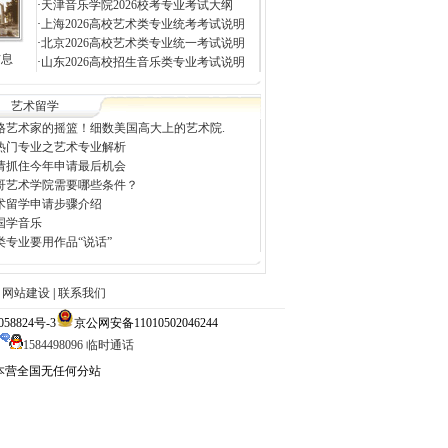
·
天津音乐学院2026校考专业考试大纲
·
上海2026高校艺术类专业统考考试说明
·
北京2026高校艺术类专业统一考试说明
信息
·
山东2026高校招生音乐类专业考试说明
艺术留学
格艺术家的摇篮！细数美国高大上的艺术院.
热门专业之艺术专业解析
请抓住今年申请最后机会
哥艺术学院需要哪些条件？
术留学申请步骤介绍
国学音乐
类专业要用作品“说话”
|
网站建设
|
联系我们
824号-3
京公网安备11010502046244
1584498096 临时通话
大本营全国无任何分站