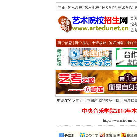
主页
-
艺术高校
-
艺术学校
-
服装学院
-
美术学院
-
首
报
艺
留学信息
|
留学规划
|
申请攻略
|
签证指南
|
行前准
您现在的位置： >
中国艺术院校招生网
>
报考指
中央音乐学院2016
http://www.artedunet.c
分享到：
QQ空间
新浪微博
搜狐