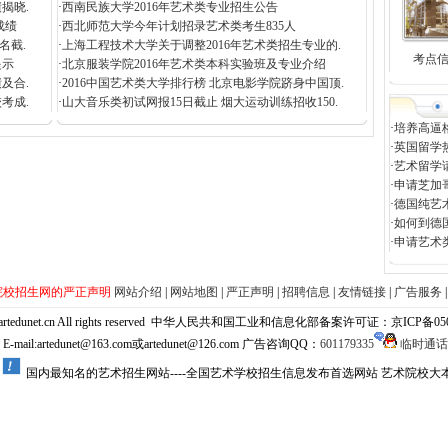
揭晓.
·
西南民族大学2016年艺术类专业招生公告
成绩
·
西北师范大学今年计划招录艺术类考生835人
名截.
·
上海工程技术大学关于调整2016年艺术类招生专业的.
考点
提示
·
北京服装学院2016年艺术类本科实验班及专业介绍
及合.
·
2016中国艺术类大学排行榜 北京电影学院跻身中国顶.
考成.
·
山大音乐类初试网报15日截止 烟大运动训练招收150.
·
培养高逼
·
英国留学
·
艺术留学
·
申请芝加
·
德国纯艺
·
如何到德
·
申请艺术
院校招生网的严正声明
网站介绍
|
网站地图
|
严正声明
|
招聘信息
|
友情链接
|
广告服务
net.cn All rights reserved
中华人民共和国工业和信息化部备案许可证：京ICP备05058
mail:artedunet@163.com或artedunet@126.com 广告咨询QQ：
601179335
临时通话
国内最知名的艺术招生网站----全国艺术学校招生信息发布首选网站 艺术院校