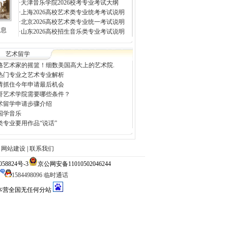
·
天津音乐学院2026校考专业考试大纲
·
上海2026高校艺术类专业统考考试说明
·
北京2026高校艺术类专业统一考试说明
信息
·
山东2026高校招生音乐类专业考试说明
艺术留学
格艺术家的摇篮！细数美国高大上的艺术院.
热门专业之艺术专业解析
请抓住今年申请最后机会
哥艺术学院需要哪些条件？
术留学申请步骤介绍
国学音乐
类专业要用作品“说话”
|
网站建设
|
联系我们
824号-3
京公网安备11010502046244
1584498096 临时通话
大本营全国无任何分站