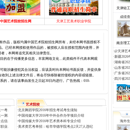
天津轻
成绩
中国艺术院校招生网
天津工艺美术职业学院
所有作品，版权均属中国艺术院校招生网所有，未经本网书面授权不
南京理
品。已经本网授权使用作品的，被授权人应在授权范围内使用，并
·
@天津艺
明者，本网将追究其相关法律责任。
·
新疆20
载目的在于传播更多信息，丰富网络文化，此类稿件不代表本网观
·
湖南省2
·
山东省2
容可能涉嫌侵犯其合法权益，应该及时向本网站书面反馈，并提供身
·
广东省2
在收到上述法律文件后，将会尽快移除被控侵权的内容或链接。
·
四川省2
的，请在该事由发生之日起30日内进行。广告热线：010-
艺术院校
一考.
·
北京舞蹈学院2016年招生考试考生须知
一测.
·
中国传媒大学2016年中外合作办学项目介绍
点信.
·
中国传媒大学2016年艺术类本科专业介绍
海外
职业.
·
美术类艺考单招：哈市华德学院考点2天27人违纪