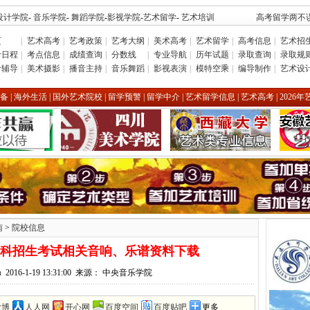
设计学院
-
音乐学院
-
舞蹈学院
-
影视学院
-
艺术留学
-
艺术培训
高考留学两不误
页
|
艺术高考
|
艺考政策
|
艺考大纲
|
美术高考
|
艺术留学
|
高考信息
|
艺术招
考日程
|
考点信息
|
成绩查询
|
分数线
|
专业导航
|
历年试题
|
录取查询
|
录取规
考辅导
|
美术摄影
|
播音主持
|
音乐舞蹈
|
影视表演
|
模特空乘
|
编导制作
|
艺术设
备
|
海外生活
|
国外艺术院校
|
留学预警
|
留学中介
|
艺术留学信息
|
艺术高考
|
2026
南
>
院校信息
年本科招生考试相关音响、乐谱资料下载
n
2016-1-19 13:31:00 来源： 中央音乐学院
微博
人人网
开心网
百度空间
百度贴吧
更多