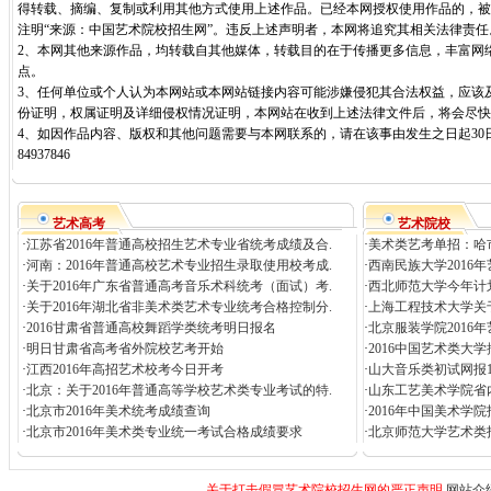
得转载、摘编、复制或利用其他方式使用上述作品。已经本网授权使用作品的，被
注明“来源：中国艺术院校招生网”。违反上述声明者，本网将追究其相关法律责任
2、本网其他来源作品，均转载自其他媒体，转载目的在于传播更多信息，丰富网
点。
3、任何单位或个人认为本网站或本网站链接内容可能涉嫌侵犯其合法权益，应该
份证明，权属证明及详细侵权情况证明，本网站在收到上述法律文件后，将会尽快
4、如因作品内容、版权和其他问题需要与本网联系的，请在该事由发生之日起30日
84937846
艺术高考
艺术院校
·
江苏省2016年普通高校招生艺术专业省统考成绩及合.
·
美术类艺考单招：哈市
·
河南：2016年普通高校艺术专业招生录取使用校考成.
·
西南民族大学2016
·
关于2016年广东省普通高考音乐术科统考（面试）考.
·
西北师范大学今年计划
·
关于2016年湖北省非美术类艺术专业统考合格控制分.
·
上海工程技术大学关于
·
2016甘肃省普通高校舞蹈学类统考明日报名
·
北京服装学院2016
·
明日甘肃省高考省外院校艺考开始
·
2016中国艺术类大
·
江西2016年高招艺术校考今日开考
·
山大音乐类初试网报15
·
北京：关于2016年普通高等学校艺术类专业考试的特.
·
山东工艺美术学院省内招
·
北京市2016年美术统考成绩查询
·
2016年中国美术学
·
北京市2016年美术类专业统一考试合格成绩要求
·
北京师范大学艺术类
关于打击假冒艺术院校招生网的严正声明
网站介