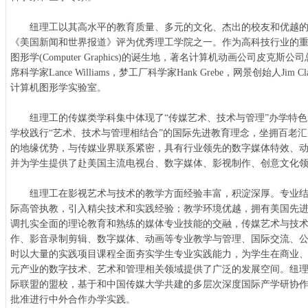
纽理工以其高水平的教育质量、多元的文化、杰出的校友和优越的
《美国新闻和世界报道》评为优秀理工学院之一。作为高科技行业的
图形学(Computer Graphics)的诞生地，著名计算机动画公司皮克斯公司
席科学家Lance Williams，梦工厂科学家Hank Grebe，网景创始人Ji
计算机图形学实验室。
纽理工的传媒类学科集中体现了“传媒艺术、技术与管理”办学特色
学校践行“艺术、技术与管理相结合”的国际先进教育理念，坐拥百老
的地缘优势，与传媒业界联系紧密，具有行业领先的数字媒体特效、动
并为学生提供了赴美国主流电视台、数字媒体、影视制作、创意文化
纽理工在影视艺术与技术的教学方面经验丰富，积淀深厚。专业结
际高管执教，引入精尖技术和实践经验；教学环境优越，拥有美国先进
调扎实全面的理论教育和熟练的媒体专业技能的交融，传媒艺术与技
作、影音录制剪辑、数字媒体、动画等专业教学与管理、国际交流、
时以大量的实践项目课程全面夯实学生专业实践能力，为学生在商业
元产业的数字技术、艺术和管理相关领域提供了广泛的发展空间。纽理工
际联盟的盟校，基于和中国传媒大学共建的多层次深度国际产学研协作，
批准进行中外合作办学实践。