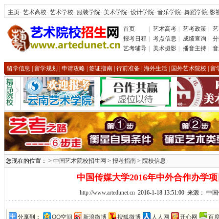
主页
-
艺术高校
-
艺术学校
-
服装学院
-
美术学院
-
设计学院
-
音乐学院
-
舞蹈学院
-
影
首页
|
艺术高考
|
艺考政策
|
艺
报考日程
|
考点信息
|
成绩查询
|
分
艺考辅导
|
美术摄影
|
播音主持
|
音
留学信息
|
留学规划
|
申请攻略
|
签证指南
|
行前准备
|
海外生活
|
国外艺术院校
|
留
您现在的位置： >
中国艺术院校招生网
>
报考指南
>
院校信息
中国传媒大学2016年中外合作办学
http://www.artedunet.cn
2016-1-18 13:51:00 来源：
分享到：
QQ空间
新浪微博
搜狐微博
人人网
开心网
百