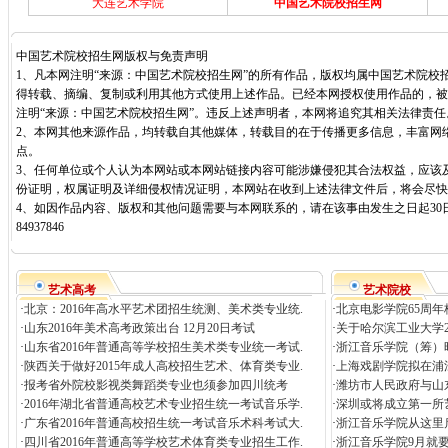
大连艺术学院
中国艺术院校招生网
中国艺术院校招生网版权与免责声明
1、凡本网注明“来源：中国艺术院校招生网”的所有作品，版权均属中国艺术院校
得转载、摘编、复制或利用其他方式使用上述作品。已经本网授权使用作品的，被
注明“来源：中国艺术院校招生网”。违反上述声明者，本网将追究其相关法律责任
2、本网其他来源作品，均转载自其他媒体，转载目的在于传播更多信息，丰富网
点。
3、任何单位或个人认为本网站或本网站链接内容可能涉嫌侵犯其合法权益，应该
份证明，权属证明及详细侵权情况证明，本网站在收到上述法律文件后，将会尽快
4、如因作品内容、版权和其他问题需要与本网联系的，请在该事由发生之日起30日
84937846
艺术高考
艺术院校
·
北京：2016年高水平艺术团招生统测、美术类专业统.
·
北京电影学院65周年
·
山东2016年美术高考政策出台 12月20日考试
·
关于哈尔滨工业大学2
·
山东省2016年普通高等学校招生美术类专业统一考试.
·
浙江音乐学院（筹）昨
·
陕西关于做好2015年成人高校招生艺术、体育类专业.
·
上海戏剧学院拟在浦江
·
报考省外院校影视类舞蹈类专业也须参加四川统考
·
潍坊市人民政府与山
·
2016年湖北省普通高校艺术专业招生统一考试音乐学.
·
深圳或将成立第一所
·
广东省2016年普通高校招生统一考试音乐术科考试大.
·
浙江音乐学院从这里
·
四川省2016年普通高等学校艺术体育类专业招生工作.
·
浙江音乐学院9月就