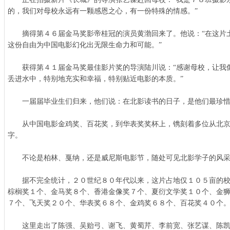
的，我们对母校永远有一颗感恩之心，有一份特殊的情感。”
摘得第４６届金马奖影帝桂冠的演员黄渤回来了。他说：“在这片
这份自由为中国电影幻化出无限生命力和可能。”
获得第４１届金马奖最佳影片奖的导演陆川说：“感谢母校，让我
丢进水中，特别地充实和幸福，特别贴近电影的本质。”
一届届毕业生们归来，他们说：在北影读书的日子，是他们最珍惜
从中国电影金鸡奖、百花奖，到华表奖奖杯上，镌刻着多位从北京
字。
不论是柏林、戛纳，还是威尼斯电影节，随处可见北影学子的风采
据不完全统计，２０世纪８０年代以来，这片占地仅１０５亩的校
棕榈奖１个、金马奖８个、香港金像奖７个、夏衍文学奖１０个、金
７个、飞天奖２０个、华表奖６８个、金鸡奖６８个、百花奖４０个
这里走出了陈强、吴贻弓、谢飞、黄蜀芹、李前宽、张艺谋、陈凯