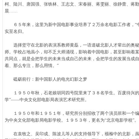
柯、陆川、唐国强、张铁林、王志文、宋春丽、蒋雯丽、徐静蕾、蒋
晨……
６５年来，这里为新中国电影事业培养了２万余名电影工作者，“中
实至名归。
选择坚守在北影的表演系教师黄磊，一语道破北影人才辈出的奥秘
师。学校占地虽小，却不乏大师涌现，影响着中国电影，甚至影响着
共同点，就是会把学生的未来当成自己的未来，会把学生的发展当成
着、那么专注，那么用情。”
砥砺前行：新中国影人的电光幻影之梦
１９５０年秋，石老娘胡同四号院里来了３８名学生。百废待兴的
学”——中央文化部电影局表演艺术研究所。
１９５０年和１９５１年，研究所分别招收了两个演员班和一个编
为中央文化部电影局电影学校。１９５３年，更名为“北京电影学校”。
在袁牧之、吴印成、陈波儿等人的支持领导下，襁褓中的北影，虽