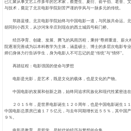
已汇聚从事文艺工作多年的艺术家，蔡楚生、夏衍、俞平伯、老舍、
与技术，奠定了北京电影学院刻苦严谨的学风与一脉多元的传统。
筚路蓝缕。北京电影学院始终与中国电影一道，与民族共命运。北
胡同到小西天，从沙河朱辛庄到现在的西土城四号蓟门桥。
经历孕育、创建、发展、腾飞的风雨历程，秉持“尊师重道、薪火相
院逐渐完善成为以本科教学为主体，涵盖硕士、博士的多层次电影专
师们身体力行告诉学生，身为电影人不可忘记的是“传统”与“情怀”。
再踏征程：电影强国的使命与梦想
电影是光影，是艺术，既是文化的载体，也是文化的产物。
中国电影的发展和创新之路，始终同追求民族化和现代性紧密连在
２０１５年，是世界电影诞生１２０周年，也是中国电影诞生１１
中国电影总票房已逾１７５亿元，与去年同期增长近５５％，其中国
９％。
电影是教育，是哲学，是时代的经历与梦想的合集。