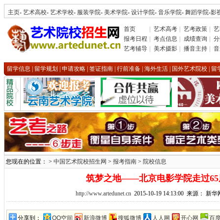
主页
-
艺术高校
-
艺术学校
-
服装学院
-
美术学院
-
设计学院
-
音乐学院
-
舞蹈学院
-
影
首页
|
艺术高考
|
艺考政策
|
艺
报考日程
|
考点信息
|
成绩查询
|
分
艺考辅导
|
美术摄影
|
播音主持
|
音
留学信息
|
留学规划
|
申请攻略
|
签证指南
|
行前准备
|
海外生活
|
国外艺术院校
|
留
您现在的位置： >
中国艺术院校招生网
>
报考指南
>
院校信息
筑梦之地——北京电影学院走过65
http://www.artedunet.cn
2015-10-19 14:13:00 来源：
分享到：
QQ空间
新浪微博
搜狐微博
人人网
开心网
百