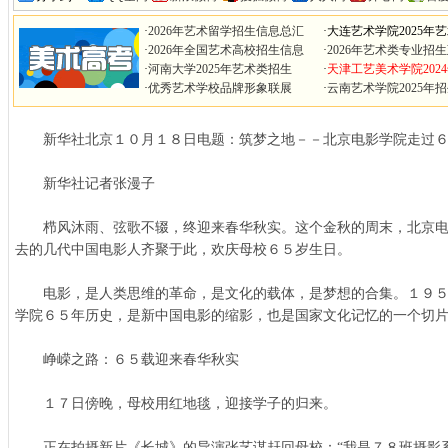
·
2026年艺术留学招生信息总汇
·
大连艺术学院2025年
·
2026年全国艺术高校招生信息
·
2026年艺术类专业招
·
河南大学2025年艺术类招生
·
天津工艺美术学院202
·
优秀艺术学校品牌形象联展
·
云南艺术学院2025年
新华社北京１０月１８日电题：筑梦之地－－北京电影学院走过６
新华社记者张漫子
栉风沐雨、弦歌不辍，终迎来春华秋实。这个金秋的周末，北京电
去的几代中国电影人齐聚于此，欢庆母校６５岁生日。
电影，是人类思维的革命，是文化的载体，是梦想的合集。１９５
学院６５年历史，是新中国电影的缩影，也是国家文化记忆的一个切
峥嵘之路：６５载迎来春华秋实
１７日傍晚，母校用红地毯，迎接学子的归来。
正在拍摄新片《长城》的导演张艺谋赶回母校：“我是７８班摄影