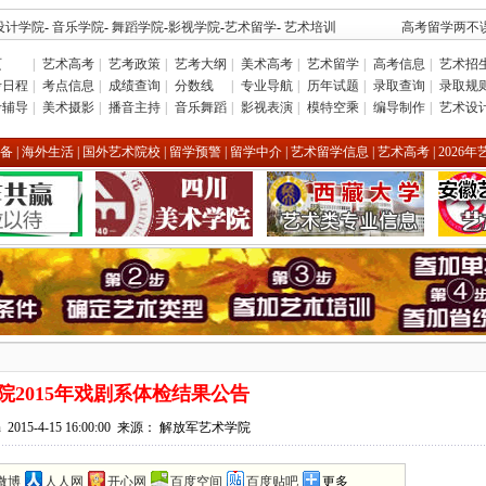
设计学院
-
音乐学院
-
舞蹈学院
-
影视学院
-
艺术留学
-
艺术培训
高考留学两不误
页
|
艺术高考
|
艺考政策
|
艺考大纲
|
美术高考
|
艺术留学
|
高考信息
|
艺术招
考日程
|
考点信息
|
成绩查询
|
分数线
|
专业导航
|
历年试题
|
录取查询
|
录取规
考辅导
|
美术摄影
|
播音主持
|
音乐舞蹈
|
影视表演
|
模特空乘
|
编导制作
|
艺术设
备
|
海外生活
|
国外艺术院校
|
留学预警
|
留学中介
|
艺术留学信息
|
艺术高考
|
2026
院2015年戏剧系体检结果公告
n
2015-4-15 16:00:00 来源： 解放军艺术学院
微博
人人网
开心网
百度空间
百度贴吧
更多