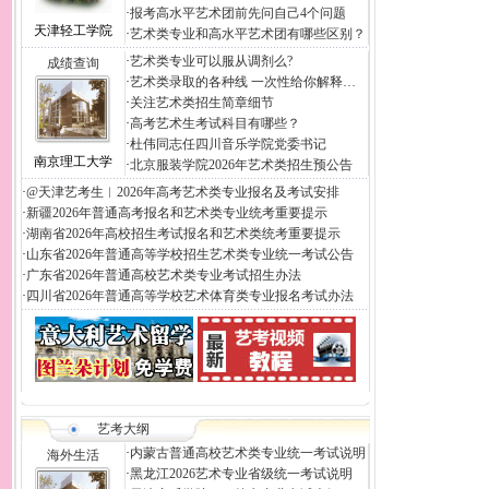
·
报考高水平艺术团前先问自己4个问题
天津轻工学院
·
艺术类专业和高水平艺术团有哪些区别？
·
艺术类专业可以服从调剂么?
成绩查询
·
艺术类录取的各种线 一次性给你解释…
·
关注艺术类招生简章细节
·
高考艺术生考试科目有哪些？
·
杜伟同志任四川音乐学院党委书记
南京理工大学
·
北京服装学院2026年艺术类招生预公告
·
@天津艺考生︱2026年高考艺术类专业报名及考试安排
·
新疆2026年普通高考报名和艺术类专业统考重要提示
·
湖南省2026年高校招生考试报名和艺术类统考重要提示
·
山东省2026年普通高等学校招生艺术类专业统一考试公告
·
广东省2026年普通高校艺术类专业考试招生办法
·
四川省2026年普通高等学校艺术体育类专业报名考试办法
艺考大纲
·
内蒙古普通高校艺术类专业统一考试说明
海外生活
·
黑龙江2026艺术专业省级统一考试说明