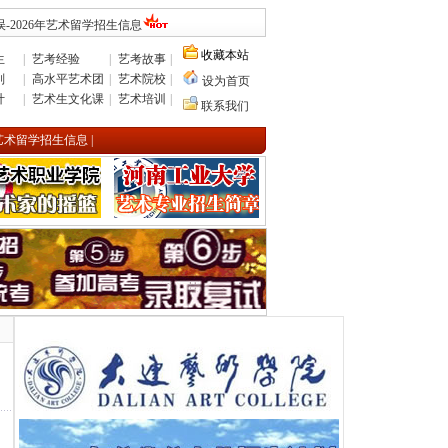
-2026年艺术留学招生信息
收藏本站
生
|
艺考经验
|
艺考故事
|
则
|
高水平艺术团
|
艺术院校
|
设为首页
计
|
艺术生文化课
|
艺术培训
|
联系我们
年艺术留学招生信息
|