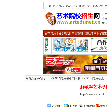
主页
-
艺术高校
-
艺术学校
-
服装学院
-
美术学院
-
首
报
艺
留学信息
|
留学规划
|
申请攻略
|
签证指南
|
行前准
您现在的位置： >
中国艺术院校招生网
>
报考指南
>
院校信息
解放军艺术学
http://www.artedunet.c
分享到：
QQ空间
新浪微博
搜狐